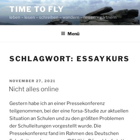
Zum
TIME TO FLY
Inhalt
leben – lesen – schreiben – wandern – reisen – gärtnern
springen
Menü
SCHLAGWORT:
ESSAYKURS
VERÖFFENTLICHT
NOVEMBER 27, 2021
AM
Nicht alles online
Gestern habe ich an einer Pressekonferenz
teilgenommen, bei der eine forsa-Studie zur aktuellen
Situation an Schulen und zu den größten Problemen
der Schulleitungen vorgestellt wurde. Die
Pressekonferenz fand im Rahmen des Deutschen