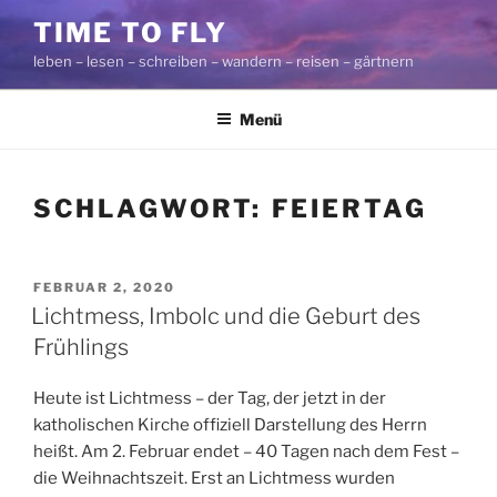
Zum
TIME TO FLY
Inhalt
leben – lesen – schreiben – wandern – reisen – gärtnern
springen
Menü
SCHLAGWORT:
FEIERTAG
VERÖFFENTLICHT
FEBRUAR 2, 2020
AM
Lichtmess, Imbolc und die Geburt des
Frühlings
Heute ist Lichtmess – der Tag, der jetzt in der
katholischen Kirche offiziell Darstellung des Herrn
heißt. Am 2. Februar endet – 40 Tagen nach dem Fest –
die Weihnachtszeit. Erst an Lichtmess wurden