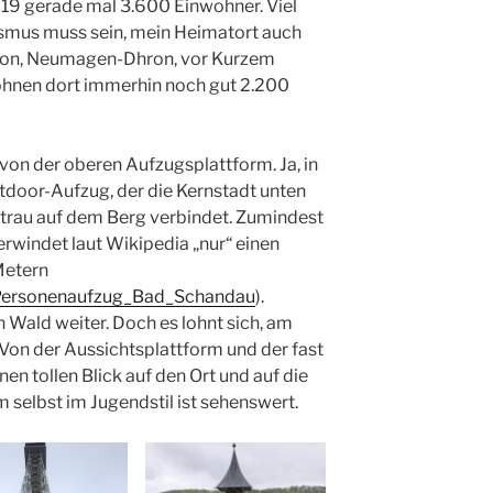
9 gerade mal 3.600 Einwohner. Viel
otismus muss sein, mein Heimatort auch
don, Neumagen-Dhron, vor Kurzem
ohnen dort immerhin noch gut 2.200
 von der oberen Aufzugsplattform. Ja, in
tdoor-Aufzug, der die Kernstadt unten
strau auf dem Berg verbindet. Zumindest
rwindet laut Wikipedia „nur“ einen
Metern
ki/Personenaufzug_Bad_Schandau
).
 Wald weiter. Doch es lohnt sich, am
Von der Aussichtsplattform und der fast
en tollen Blick auf den Ort und auf die
 selbst im Jugendstil ist sehenswert.