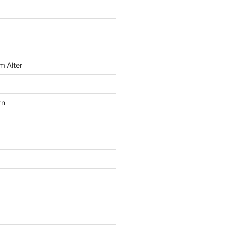
m Alter
rn