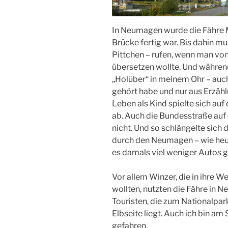
In Neumagen wurde die Fähre Mit
Brücke fertig war. Bis dahin 
Pittchen – rufen, wenn man von
übersetzen wollte. Und während
„Holüber“ in meinem Ohr – auch
gehört habe und nur aus Erzäh
Leben als Kind spielte sich au
ab. Auch die Bundesstraße auf
nicht. Und so schlängelte sic
durch den Neumagen – wie heu
es damals viel weniger Autos g
Vor allem Winzer, die in ihre 
wollten, nutzten die Fähre in 
Touristen, die zum Nationalpar
Elbseite liegt. Auch ich bin a
gefahren.