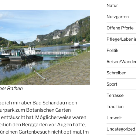
Natur
Nutzgarten
Offene Pforte
Pflege/Leben i
Politik
Reisen/Wande
Schreiben
Sport
 bei Rathen
Terrasse
be ich mir aber Bad Schandau noch
Tradition
Kurpark zum Botanischen Garten
s enttäuscht hat. Möglicherweise waren
Umwelt
il ich den Berggarten vor Augen hatte,
Uncategorized
für einen Gartenbesuch nicht optimal. Im