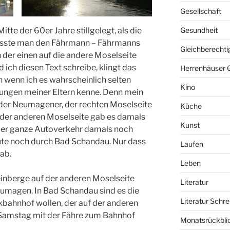
Gesellschaft
te der 60er Jahre stillgelegt, als die
Gesundheit
musste man den Fährmann – Fährmanns
Gleichberechti
 der einen auf die andere Moselseite
 ich diesen Text schreibe, klingt das
Herrenhäuser 
 wenn ich es wahrscheinlich selten
Kino
lungen meiner Eltern kenne. Denn mein
f der Neumagener, der rechten Moselseite
Küche
 der anderen Moselseite gab es damals
Kunst
h der ganze Autoverkehr damals noch
te noch durch Bad Schandau. Nur dass
Laufen
ab.
Leben
Weinberge auf der anderen Moselseite
Literatur
Neumagen. In Bad Schandau sind es die
Literatur Schre
kbahnhof wollen, der auf der anderen
m Samstag mit der Fähre zum Bahnhof
Monatsrückbli