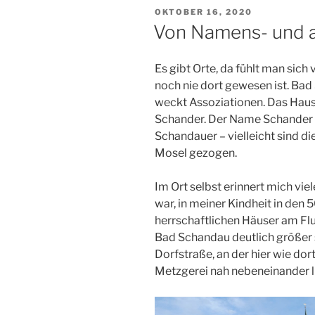
VERÖFFENTLICHT
OKTOBER 16, 2020
AM
Von Namens- und a
Es gibt Orte, da fühlt man sic
noch nie dort gewesen ist. Bad
weckt Assoziationen. Das Haus
Schander. Der Name Schander 
Schandauer – vielleicht sind d
Mosel gezogen.
Im Ort selbst erinnert mich vie
war, in meiner Kindheit in den 
herrschaftlichen Häuser am Flu
Bad Schandau deutlich größer s
Dorfstraße, an der hier wie dor
Metzgerei nah nebeneinander l