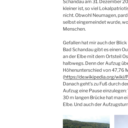
Schandau am 31. Dezember 201
kleiner ist, so viel Lokalpatri
nicht. Obwohl Neumagen, par
selbst eingemeindet wurde, w
Menschen.
Gefallen hat mir auch der Blick
Bad Schandau gibt es einen Ou
an der Elbe mit dem Ortsteil O
halbwegs. Denn der Aufzug übe
Höhenunterschied von 47,76 
(
https://de.wikipedia.org/wi
Danach geht’s zu Fuß durch den
Aufzug eine Pause einzulegen: 
30 m langen Brücke hat man ein
Elbe. Und auch der Aufzugsturm