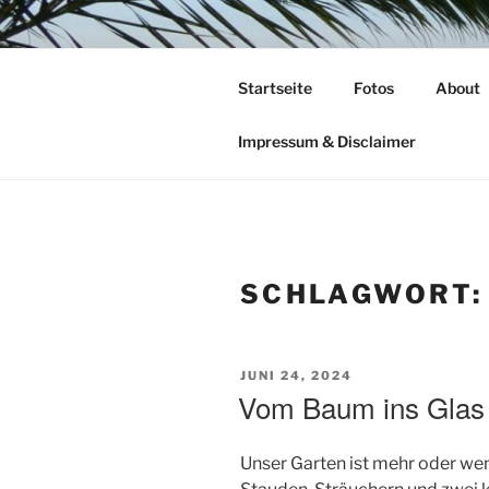
Zum
Inhalt
TIME TO F
springen
Startseite
Fotos
About
leben – lesen – schreiben – wan
Impressum & Disclaimer
SCHLAGWORT
VERÖFFENTLICHT
JUNI 24, 2024
AM
Vom Baum ins Glas
Unser Garten ist mehr oder wen