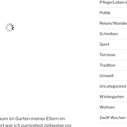
Pflege/Leben i
Politik
Reisen/Wande
Schreiben
Sport
Terrasse
Tradition
Umwelt
Uncategorized
Wintergarten
Wohnen
Zwölf Wochen –
aum im Garten meiner Eltern im
t war ich zumindest zeitweise vor