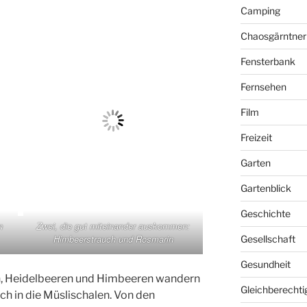
Camping
Chaosgärntner
Fensterbank
Fernsehen
Film
Freizeit
Garten
Gartenblick
Geschichte
n
Zwei, die gut miteinander auskommen:
Himbeerstrauch und Rosmarin
Gesellschaft
Gesundheit
n, Heidelbeeren und Himbeeren wandern
Gleichberechti
h in die Müslischalen. Von den