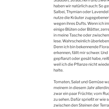
Stauden, Sträuchern und zwei k
haben wir natürlich auch: So g
Salbei, Thymian oder Lavendel
nutze die Kräuter zugegebenerw
wegen ihres Dufts. Wenn ich im 
einige Blüten oder Blätter, zer
in meine Tasche oder zwischen 
lese. Wahrscheinlich überleben
Denn ich bin bekennende Floras
erkennen, fällt mir schwer. Und
gepflanzt oder gesät habe, reiß
weil ich die Pflanze nicht wied
halte.
Tomaten, Salat und Gemüse wac
meinem in diesem Jahr allerdin
zwar ein paar Früchte; vom Ru
zu sehen. Dafür sprießt er wie
zwischen den Steinen der Terras