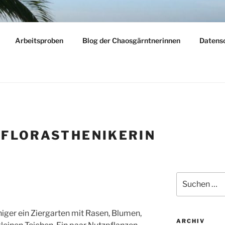
LY
Arbeitsproben
Blog der Chaosgärntnerinnen
Datens
dern – reisen – gärtnern
:
FLORASTHENIKERIN
Suchen
nach:
iger ein Ziergarten mit Rasen, Blumen,
ARCHIV