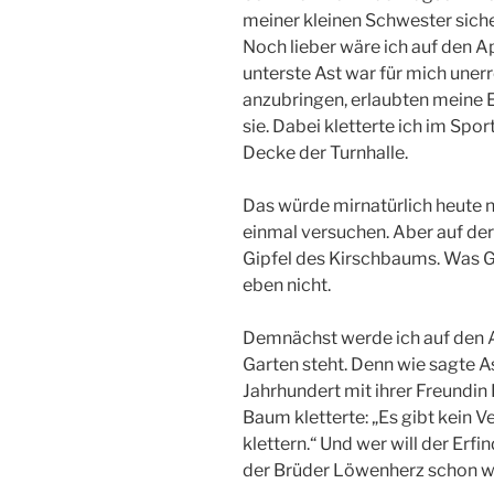
meiner kleinen Schwester sicher
Noch lieber wäre ich auf den A
unterste Ast war für mich unerre
anzubringen, erlaubten meine E
sie. Dabei kletterte ich im Spo
Decke der Turnhalle.
Das würde mirnatürlich heute ni
einmal versuchen. Aber auf der 
Gipfel des Kirschbaums. Was Gr
eben nicht.
Demnächst werde ich auf den A
Garten steht. Denn wie sagte As
Jahrhundert mit ihrer Freundin
Baum kletterte: „Es gibt kein V
klettern.“ Und wer will der Erf
der Brüder Löwenherz schon w