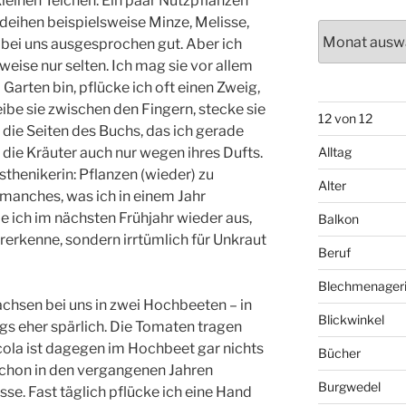
leinen Teichen. Ein paar Nutzpflanzen
edeihen beispielsweise Minze, Melisse,
Archiv
 bei uns ausgesprochen gut. Aber ich
eise nur selten. Ich mag sie vor allem
Garten bin, pflücke ich oft einen Zweig,
reibe sie zwischen den Fingern, stecke sie
12 von 12
die Seiten des Buchs, das ich gerade
 die Kräuter auch nur wegen ihres Dufts.
Alltag
thenikerin: Pflanzen (wieder) zu
Alter
 manches, was ich in einem Jahr
e ich im nächsten Frühjahr wieder aus,
Balkon
ererkenne, sondern irrtümlich für Unkraut
Beruf
Blechmenager
hsen bei uns in zwei Hochbeeten – in
Blickwinkel
gs eher spärlich. Die Tomaten tragen
cola ist dagegen im Hochbeet gar nichts
Bücher
 schon in den vergangenen Jahren
Burgwedel
se. Fast täglich pflücke ich eine Hand