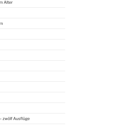
m Alter
rn
 zwölf Ausflüge