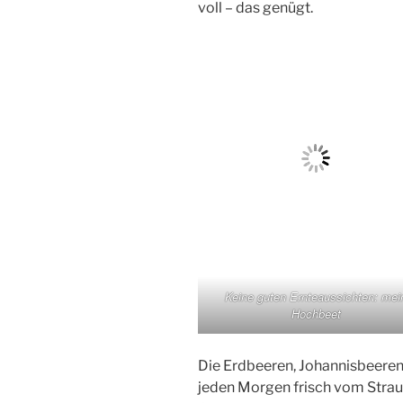
voll – das genügt.
Keine guten Ernteaussichten: mei
Hochbeet
Die Erdbeeren, Johannisbeere
jeden Morgen frisch vom Strauc