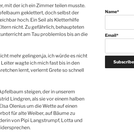
, mit der ich ein Zimmer teilen musste.
Name*
pfelbaum geklettert, doch selbst der
ichbar hoch. Ein Seil als Kletterhilfe
ltern nicht. Zu gefährlich, behaupteten
rtunterricht am Tau problemlos bis an die
Email*
cht mehr gelingen,ja, ich würde es nicht
Leiter wagte ich mich fast bis in den
etchen lernt, verlernt Grete so schnell
pfelbaum steigen, der in unserem
trid Lindgren, als sie vor einem halben
 Elsa Olenius um die Wette auf einen
erbot für alte Weiber, auf Bäume zu
inderin von Pipi Langstrumpf, Lotta und
idersprechen.