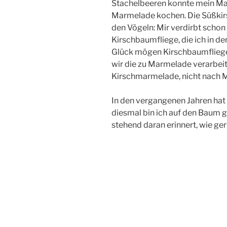
Stachelbeeren konnte mein Man
Marmelade kochen. Die Süßkir
den Vögeln: Mir verdirbt scho
Kirschbaumfliege, die ich in 
Glück mögen Kirschbaumfliege
wir die zu Marmelade verarbeit
Kirschmarmelade, nicht nach Ma
In den vergangenen Jahren hat
diesmal bin ich auf den Baum g
stehend daran erinnert, wie gern