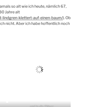
mals so alt wie ich heute, nämlich 67,
80 Jahre alt
d-lindgren-klettert-auf-einen-baum/
). Ob
 ich nicht. Aber ich habe hoffentlich noch
… und in die Gläser