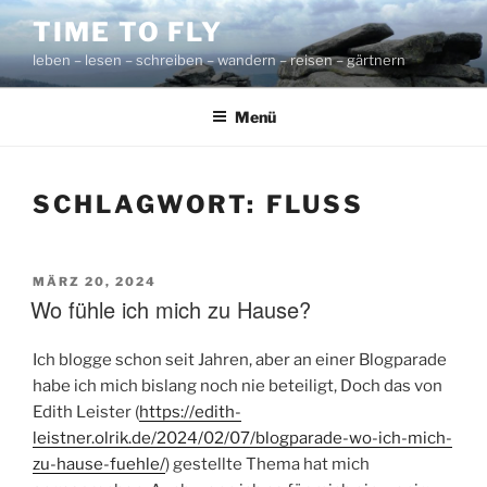
Zum
TIME TO FLY
Inhalt
leben – lesen – schreiben – wandern – reisen – gärtnern
springen
Menü
SCHLAGWORT:
FLUSS
VERÖFFENTLICHT
MÄRZ 20, 2024
AM
Wo fühle ich mich zu Hause?
Ich blogge schon seit Jahren, aber an einer Blogparade
habe ich mich bislang noch nie beteiligt, Doch das von
Edith Leister (
https://edith-
leistner.olrik.de/2024/02/07/blogparade-wo-ich-mich-
zu-hause-fuehle/
) gestellte Thema hat mich