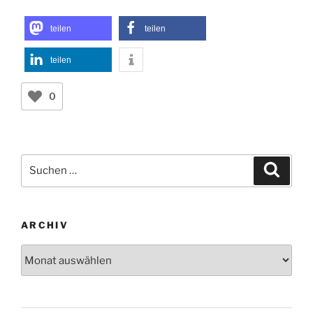
teilen
teilen
teilen
0
Suchen
Suche
nach:
ARCHIV
Archiv