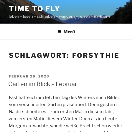
Zum
TIME TO FLY
Inhalt
leben – lesen – schreiben – wandern – reisen – gärtnern
springen
Menü
SCHLAGWORT:
FORSYTHIE
VERÖFFENTLICHT
FEBRUAR 29, 2020
AM
Garten im Blick – Februar
Fast hätte ich am letzten Tag des Winters noch Bilder
vom verschneiten Garten präsentiert. Denn gestern
Nacht schneite es – zum ersten Mal in diesem Jahr,
zum ersten Mal in diesem Winter. Doch als ich heute
Morgen aufwachte, war die weiße Pracht schon wieder