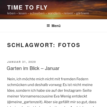
Zum
TIME TO FLY
Inhalt
leben – lesen – schreiben – wandern – reisen – gärtnern
springen
Menü
SCHLAGWORT:
FOTOS
VERÖFFENTLICHT
JANUAR 31, 2020
AM
Garten im Blick – Januar
Nein, ich möchte mich nicht mit fremden Federn
schmücken und deshalb vorweg: Es ist nicht meine
Idee, sondern ich habe sie auf der Instagram-Seite
meiner Vornamenscousine Eva Wenig entdeckt
(@meine_gartenzeit). Aber sie gefällt mir so gut, dass