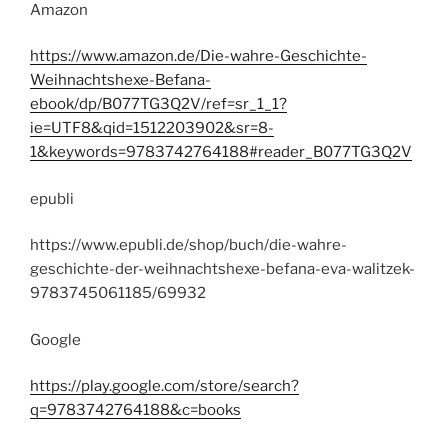
Amazon
https://www.amazon.de/Die-wahre-Geschichte-
Weihnachtshexe-Befana-
ebook/dp/B077TG3Q2V/ref=sr_1_1?
ie=UTF8&qid=1512203902&sr=8-
1&keywords=9783742764188#reader_B077TG3Q2V
epubli
https://www.epubli.de/shop/buch/die-wahre-
geschichte-der-weihnachtshexe-befana-eva-walitzek-
9783745061185/69932
Google
https://play.google.com/store/search?
q=9783742764188&c=books