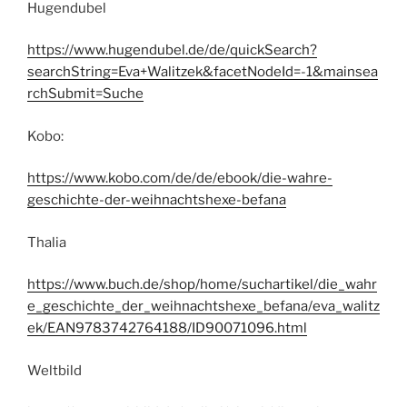
Hugendubel
https://www.hugendubel.de/de/quickSearch?
searchString=Eva+Walitzek&facetNodeId=-1&mainsea
rchSubmit=Suche
Kobo:
https://www.kobo.com/de/de/ebook/die-wahre-
geschichte-der-weihnachtshexe-befana
Thalia
https://www.buch.de/shop/home/suchartikel/die_wahr
e_geschichte_der_weihnachtshexe_befana/eva_walitz
ek/EAN9783742764188/ID90071096.html
Weltbild