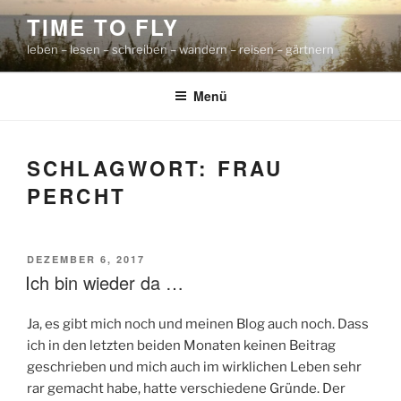
Zum
TIME TO FLY
Inhalt
leben – lesen – schreiben – wandern – reisen – gärtnern
springen
Menü
SCHLAGWORT:
FRAU
PERCHT
VERÖFFENTLICHT
DEZEMBER 6, 2017
AM
Ich bin wieder da …
Ja, es gibt mich noch und meinen Blog auch noch. Dass
ich in den letzten beiden Monaten keinen Beitrag
geschrieben und mich auch im wirklichen Leben sehr
rar gemacht habe, hatte verschiedene Gründe. Der