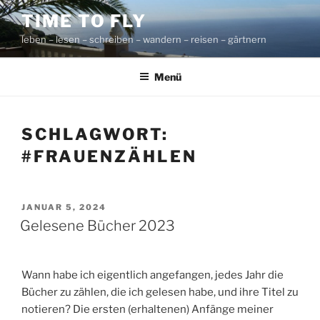
Zum
TIME TO FLY
Inhalt
leben – lesen – schreiben – wandern – reisen – gärtnern
springen
Menü
SCHLAGWORT:
#FRAUENZÄHLEN
VERÖFFENTLICHT
JANUAR 5, 2024
AM
Gelesene Bücher 2023
Wann habe ich eigentlich angefangen, jedes Jahr die
Bücher zu zählen, die ich gelesen habe, und ihre Titel zu
notieren? Die ersten (erhaltenen) Anfänge meiner