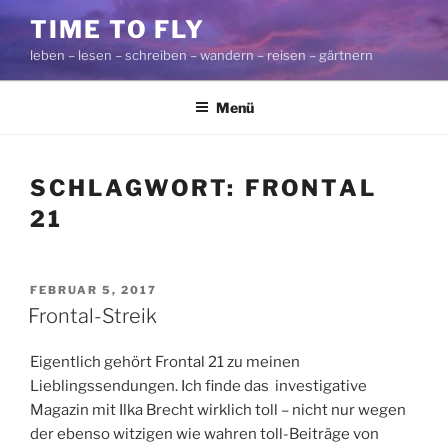
Zum
TIME TO FLY
Inhalt
leben – lesen – schreiben – wandern – reisen – gärtnern
springen
Menü
SCHLAGWORT:
FRONTAL
21
VERÖFFENTLICHT
FEBRUAR 5, 2017
AM
Frontal-Streik
Eigentlich gehört Frontal 21 zu meinen
Lieblingssendungen. Ich finde das investigative
Magazin mit Ilka Brecht wirklich toll – nicht nur wegen
der ebenso witzigen wie wahren toll-Beiträge von