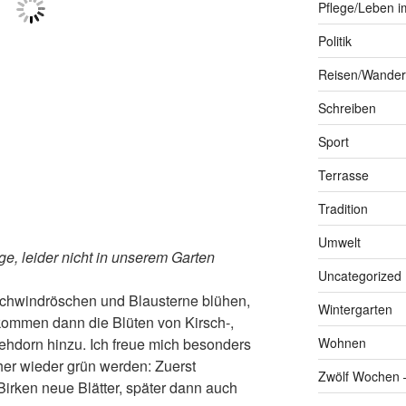
Pflege/Leben im
Politik
Reisen/Wande
Schreiben
Sport
Terrasse
Tradition
Umwelt
e, leider nicht in unserem Garten
Uncategorized
schwindröschen und Blausterne blühen,
Wintergarten
r kommen dann die Blüten von Kirsch-,
hdorn hinzu. Ich freue mich besonders
Wohnen
er wieder grün werden: Zuerst
Zwölf Wochen –
rken neue Blätter, später dann auch