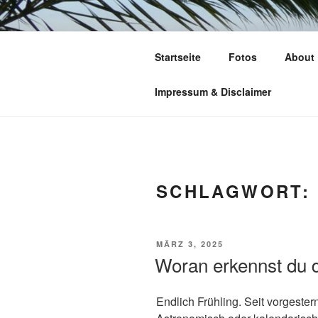
Zum
Inhalt
TIME TO FL
springen
Startseite
Fotos
About
leben – lesen – schreiben – wan
Impressum & Disclaimer
SCHLAGWORT:
VERÖFFENTLICHT
MÄRZ 3, 2025
AM
Woran erkennst du 
Endlich Frühling. Seit vorgeste