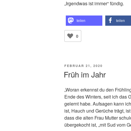
„Irgendwas ist immer“ fündig.
teilen
teilen
0
VERÖFFENTLICHT
FEBRUAR 21, 2020
AM
Früh im Jahr
„Woran erkennst du den Frühlin
Ende des Winters, seit ich das G
gelernt habe. Aufsagen kann ich 
ist, Hauch und Gerüche trägt, is
dass die alten Frau Mutter schuld 
übergekocht ist, „mit Sud vom 