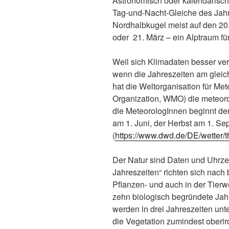
Astronomisch oder kalendarisch b
Tag-und-Nacht-Gleiche des Jahre
Nordhalbkugel meist auf den 20.
oder 21. März – ein Alptraum für
Weil sich Klimadaten besser ve
wenn die Jahreszeiten am gleic
hat die Weltorganisation für Me
Organization, WMO) die meteoro
die MeteorologInnen beginnt de
am 1. Juni, der Herbst am 1. S
(
https://www.dwd.de/DE/wetter/
Der Natur sind Daten und Uhrze
Jahreszeiten“ richten sich nach
Pflanzen- und auch in der Tierwe
zehn biologisch begründete Jah
werden in drei Jahreszeiten untert
die Vegetation zumindest oberir