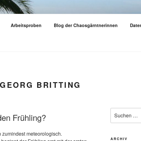
Y
Arbeitsproben
Blog der Chaosgärntnerinnen
Date
dern – reisen – gärtnern
GEORG BRITTING
Suchen
den Frühling?
nach:
rn zumindest meteorologisch.
ARCHIV