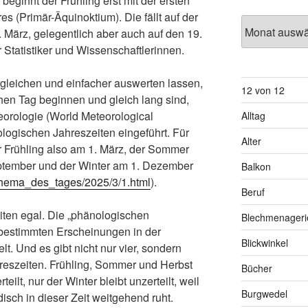
eginnt der Frühling erst mit der ersten
s (Primär-Äquinoktium). Die fällt auf der
Archiv
 März, gelegentlich aber auch auf den 19.
 Statistiker und Wissenschaftlerinnen.
rgleichen und einfacher auswerten lassen,
12 von 12
hen Tag beginnen und gleich lang sind,
teorologie (World Meteorological
Alltag
logischen Jahreszeiten eingeführt. Für
Alter
r Frühling also am 1. März, der Sommer
eptember und der Winter am 1. Dezember
Balkon
thema_des_tages/2025/3/1.html
).
Beruf
iten egal. Die „phänologischen
Blechmenageri
 bestimmten Erscheinungen in der
Blickwinkel
lt. Und es gibt nicht nur vier, sondern
reszeiten. Frühling, Sommer und Herbst
Bücher
eilt, nur der Winter bleibt unzerteilt, weil
Burgwedel
disch in dieser Zeit weitgehend ruht.