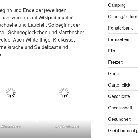
Camping
eginn und Ende der jeweiligen
Chaosgärntner
fasst werden laut
Wikipedia
unter
uchtreife und Laubfall. So beginnt der
Fensterbank
Hasel, Schneeglöckchen und Märzbecher
weide. Auch Winterlinge, Krokusse,
Fernsehen
rnelkirsche und Seidelbast sind
Film
s.
Freizeit
Garten
Gartenblick
Geschichte
Gesellschaft
Gesundheit
Blaukissen …
… und Krokusse
Gleichberechti