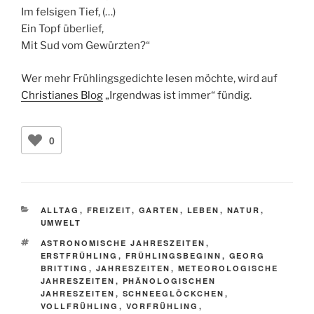
Im felsigen Tief, (…)
Ein Topf überlief,
Mit Sud vom Gewürzten?“
Wer mehr Frühlingsgedichte lesen möchte, wird auf
Christianes Blog
„Irgendwas ist immer“ fündig.
0
KATEGORIEN
ALLTAG
,
FREIZEIT
,
GARTEN
,
LEBEN
,
NATUR
,
UMWELT
SCHLAGWÖRTER
ASTRONOMISCHE JAHRESZEITEN
,
ERSTFRÜHLING
,
FRÜHLINGSBEGINN
,
GEORG
BRITTING
,
JAHRESZEITEN
,
METEOROLOGISCHE
JAHRESZEITEN
,
PHÄNOLOGISCHEN
JAHRESZEITEN
,
SCHNEEGLÖCKCHEN
,
VOLLFRÜHLING
,
VORFRÜHLING
,