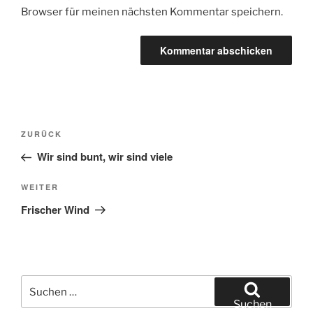
Browser für meinen nächsten Kommentar speichern.
Beitragsnavigation
Vorheriger
ZURÜCK
Beitrag
Wir sind bunt, wir sind viele
Nächster
WEITER
Beitrag
Frischer Wind
Suchen
nach:
Suchen