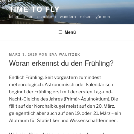
Zum
TIME TO FLY
Inhalt
leben – lesen – schreiben – wandern – reisen – gärtnern
springen
Menü
VERÖFFENTLICHT
MÄRZ 3, 2025
VON
EVA WALITZEK
AM
Woran erkennst du den Frühling?
Endlich Frühling. Seit vorgestern zumindest
meteorologisch. Astronomisch oder kalendarisch
beginnt der Frühling erst mit der ersten Tag-und-
Nacht-Gleiche des Jahres (Primär-Äquinoktium). Die
fällt auf der Nordhalbkugel meist auf den 20. März,
gelegentlich aber auch auf den 19. oder 21. März – ein
Alptraum für Statistiker und Wissenschaftlerinnen.