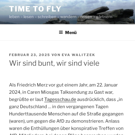
Zum
TIME TO FLY
Inhalt
leben – lesen – schreiben – wandern – reisen – gärtnern
springen
Menü
VERÖFFENTLICHT
FEBRUAR 23, 2025
VON
EVA WALITZEK
AM
Wir sind bunt, wir sind viele
Als Friedrich Merz vor gut einem Jahr, am 22. Januar
2024, in Caren Miosgas Talksendung zu Gast war,
begrüßte er laut
Tagesschau.de
ausdrücklich, dass „in
ganz Deutschland … in den vergangenen Tagen
Hunderttausende Menschen auf die Straße gegangen
(waren), um gegen die AfD zu demonstrieren. Anlass
waren die Enthüllungen über konspirative Treffen von