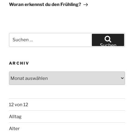
Beitrag
Woran erkennst du den Frühling?
Suchen
nach:
Suchen
ARCHIV
Archiv
12 von 12
Alltag
Alter