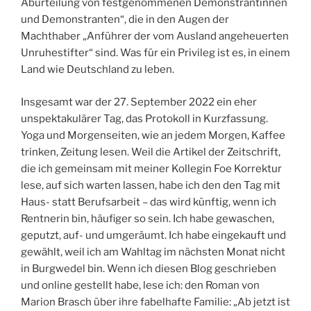
Aburteilung von festgenommenen Demonstrantinnen
und Demonstranten“, die in den Augen der
Machthaber „Anführer der vom Ausland angeheuerten
Unruhestifter“ sind. Was für ein Privileg ist es, in einem
Land wie Deutschland zu leben.
Insgesamt war der 27. September 2022 ein eher
unspektakulärer Tag, das Protokoll in Kurzfassung.
Yoga und Morgenseiten, wie an jedem Morgen, Kaffee
trinken, Zeitung lesen. Weil die Artikel der Zeitschrift,
die ich gemeinsam mit meiner Kollegin Foe Korrektur
lese, auf sich warten lassen, habe ich den den Tag mit
Haus- statt Berufsarbeit – das wird künftig, wenn ich
Rentnerin bin, häufiger so sein. Ich habe gewaschen,
geputzt, auf- und umgeräumt. Ich habe eingekauft und
gewählt, weil ich am Wahltag im nächsten Monat nicht
in Burgwedel bin. Wenn ich diesen Blog geschrieben
und online gestellt habe, lese ich: den Roman von
Marion Brasch über ihre fabelhafte Familie: „Ab jetzt ist