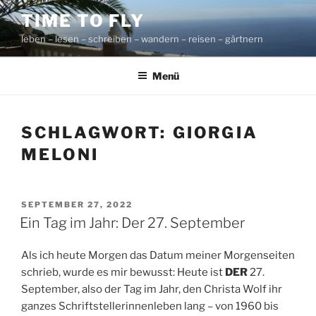
Zum
TIME TO FLY
Inhalt
leben – lesen – schreiben – wandern – reisen – gärtnern
springen
Menü
SCHLAGWORT:
GIORGIA
MELONI
VERÖFFENTLICHT
SEPTEMBER 27, 2022
AM
Ein Tag im Jahr: Der 27. September
Als ich heute Morgen das Datum meiner Morgenseiten
schrieb, wurde es mir bewusst: Heute ist
DER
27.
September, also der Tag im Jahr, den Christa Wolf ihr
ganzes Schriftstellerinnenleben lang – von 1960 bis