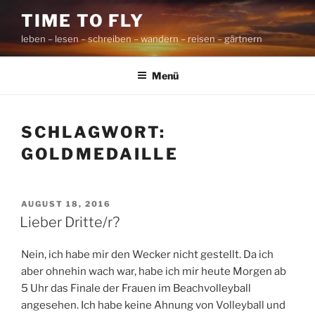
Zum
TIME TO FLY
Inhalt
leben – lesen – schreiben – wandern – reisen – gärtnern
springen
Menü
SCHLAGWORT:
GOLDMEDAILLE
VERÖFFENTLICHT
AUGUST 18, 2016
AM
Lieber Dritte/r?
Nein, ich habe mir den Wecker nicht gestellt. Da ich
aber ohnehin wach war, habe ich mir heute Morgen ab
5 Uhr das Finale der Frauen im Beachvolleyball
angesehen. Ich habe keine Ahnung von Volleyball und