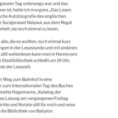
n ganzen Tag unterwegs war und das
er ist, hatte ich morgens „Das Lesen
ische Autobiografie des englischen
r Surajprasad Naipaul, aus dem Regal
heit, sie noch einmal zu lesen.
lle, die es wollten, noch einmal kurz
rungen in der Lesestunde und mit anderen
still weiterlesen kann man in Hannovers
e Stadtbibliothek schließt um 19 Uhr,
de der Lesezeit.
em Weg zum Bahnhof in eine
r zum Internationalen Tag des Buches
Annette Hagemanns „Katalog der
ttes Lesung am vergangenen Freitag
dichte und Notate still für mich und reise
n die Bibliothek von Babylon.