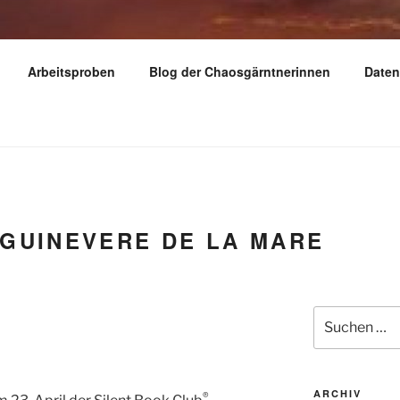
Y
Arbeitsproben
Blog der Chaosgärntnerinnen
Daten
dern – reisen – gärtnern
GUINEVERE DE LA MARE
Suchen
nach:
ARCHIV
®