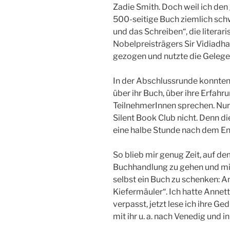
Zadie Smith. Doch weil ich de
500-seitige Buch ziemlich schw
und das Schreiben“, die literar
Nobelpreisträgers Sir Vidiadha
gezogen und nutzte die Gelegen
In der Abschlussrunde konnten a
über ihr Buch, über ihre Erfah
TeilnehmerInnen sprechen. Nur 
Silent Book Club nicht. Denn di
eine halbe Stunde nach dem En
So blieb mir genug Zeit, auf d
Buchhandlung zu gehen und mi
selbst ein Buch zu schenken: 
Kiefermäuler“. Ich hatte Anne
verpasst, jetzt lese ich ihre Ge
mit ihr u. a. nach Venedig und i