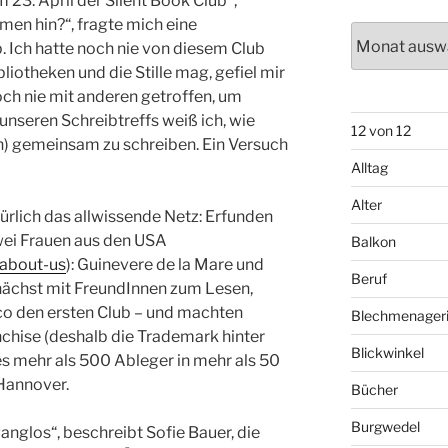
m 23. April der Silent Book Club
,
en hin?“, fragte mich eine
Archiv
 Ich hatte noch nie von diesem Club
bliotheken und die Stille mag, gefiel mir
och nie mit anderen getroffen, um
nseren Schreibtreffs weiß ich, wie
12 von 12
ich) gemeinsam zu schreiben. Ein Versuch
Alltag
Alter
atürlich das allwissende Netz: Erfunden
ei Frauen aus den USA
Balkon
/about-us
): Guinevere de la Mare und
Beruf
unächst mit FreundInnen zum Lesen,
co den ersten Club – und machten
Blechmenager
chise (deshalb die Trademark hinter
Blickwinkel
s mehr als 500 Ableger in mehr als 50
 Hannover.
Bücher
Burgwedel
nglos“, beschreibt Sofie Bauer, die