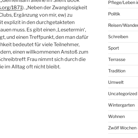
 „Gemeinsam alleine im Silent Book
Pflege/Leben i
s.org/1871
). „Neben der Zwanglosigkeit
Politik
 Clubs, Ergänzung von mir, ew) zu
t explizit in den durchgetakteten
Reisen/Wande
en muss. Es gibt einen ‚Lesetermin‘,
Schreiben
gt, und einen Treffpunkt, den man dafür
hkeit bedeutet für viele Teilnehmer,
Sport
indern, einen willkommenen Anstoß zum
chreibtreff: Frau nimmt sich durch die
Terrasse
 im Alltag oft nicht bleibt.
Tradition
Umwelt
Uncategorized
Wintergarten
Wohnen
Zwölf Wochen –