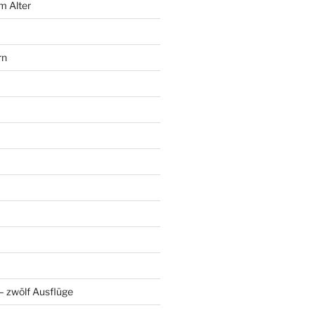
m Alter
rn
 zwölf Ausflüge