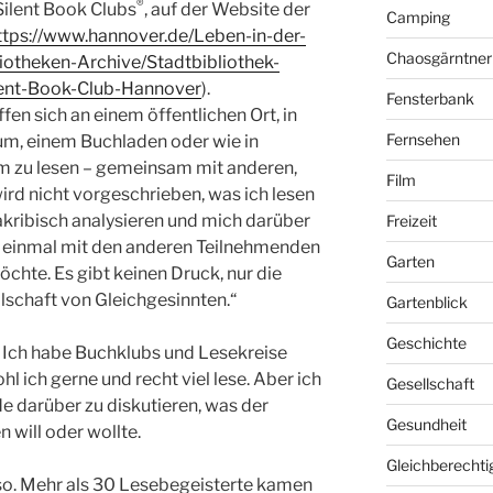
®
Silent Book Clubs
, auf der Website der
Camping
ttps://www.hannover.de/Leben-in-der-
Chaosgärntner
iotheken-Archive/Stadtbibliothek-
lent-Book-Club-Hannover
).
Fensterbank
en sich an einem öffentlichen Ort, in
Fernsehen
um, einem Buchladen oder wie in
um zu lesen – gemeinsam mit anderen,
Film
wird nicht vorgeschrieben, was ich lesen
 akribisch analysieren und mich darüber
Freizeit
t einmal mit den anderen Teilnehmenden
Garten
chte. Es gibt keinen Druck, nur die
lschaft von Gleichgesinnten.“
Gartenblick
Geschichte
 Ich habe Buchklubs und Lesekreise
 ich gerne und recht viel lese. Aber ich
Gesellschaft
de darüber zu diskutieren, was der
Gesundheit
 will oder wollte.
Gleichberechti
 so. Mehr als 30 Lesebegeisterte kamen