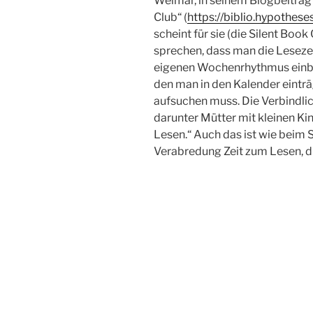
Weimar, in seinem Blogbeitrag
Club“ (
https://biblio.hypothese
scheint für sie (die Silent Book
sprechen, dass man die Lesezei
eigenen Wochenrhythmus einbau
den man in den Kalender einträ
aufsuchen muss. Die Verbindlic
darunter Mütter mit kleinen K
Lesen.“ Auch das ist wie beim S
Verabredung Zeit zum Lesen, die