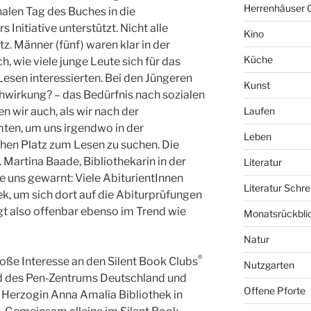
Herrenhäuser 
alen Tag des Buches in die
s Initiative unterstützt. Nicht alle
Kino
z. Männer (fünf) waren klar in der
Küche
h, wie viele junge Leute sich für das
sen interessierten. Bei den Jüngeren
Kunst
hwirkung? – das Bedürfnis nach sozialen
n wir auch, als wir nach der
Laufen
ten, um uns irgendwo in der
Leben
hen Platz zum Lesen zu suchen. Die
 Martina Baade, Bibliothekarin in der
Literatur
e uns gewarnt: Viele AbiturientInnen
Literatur Schre
ek, um sich dort auf die Abiturprüfungen
gt also offenbar ebenso im Trend wie
Monatsrückbli
Natur
®
oße Interesse an den Silent Book Clubs
Nutzgarten
ed des Pen-Zentrums Deutschland und
Offene Pforte
 Herzogin Anna Amalia Bibliothek in