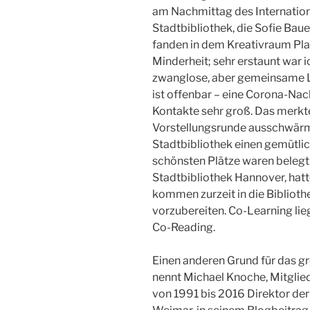
am Nachmittag des Internation
Stadtbibliothek, die Sofie Bauer
fanden in dem Kreativraum Plat
Minderheit; sehr erstaunt war ic
zwanglose, aber gemeinsame Le
ist offenbar – eine Corona-Nac
Kontakte sehr groß. Das merkte
Vorstellungsrunde ausschwärm
Stadtbibliothek einen gemütlic
schönsten Plätze waren belegt.
Stadtbibliothek Hannover, hatt
kommen zurzeit in die Biblioth
vorzubereiten. Co-Learning lie
Co-Reading.
Einen anderen Grund für das gr
nennt Michael Knoche, Mitgli
von 1991 bis 2016 Direktor der