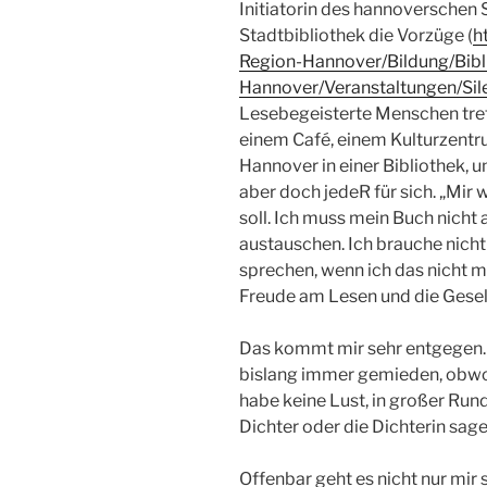
Initiatorin des hannoverschen 
Stadtbibliothek die Vorzüge (
h
Region-Hannover/Bildung/Bibl
Hannover/Veranstaltungen/Si
Lesebegeisterte Menschen treff
einem Café, einem Kulturzentr
Hannover in einer Bibliothek, 
aber doch jedeR für sich. „Mir 
soll. Ich muss mein Buch nicht
austauschen. Ich brauche nich
sprechen, wenn ich das nicht mö
Freude am Lesen und die Gesel
Das kommt mir sehr entgegen.
bislang immer gemieden, obwohl
habe keine Lust, in großer Run
Dichter oder die Dichterin sagen
Offenbar geht es nicht nur mir