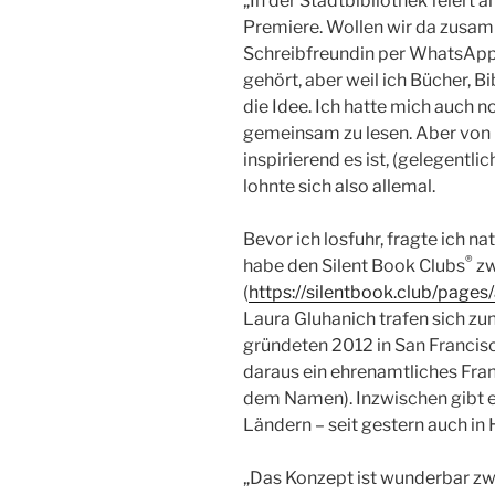
„In der Stadtbibliothek feiert a
Premiere. Wollen wir da zusamm
Schreibfreundin per WhatsApp.
gehört, aber weil ich Bücher, Bi
die Idee. Ich hatte mich auch n
gemeinsam zu lesen. Aber von u
inspirierend es ist, (gelegentl
lohnte sich also allemal.
Bevor ich losfuhr, fragte ich n
®
habe den Silent Book Clubs
zw
(
https://silentbook.club/pages
Laura Gluhanich trafen sich z
gründeten 2012 in San Francis
daraus ein ehrenamtliches Fran
dem Namen). Inzwischen gibt e
Ländern – seit gestern auch in
„Das Konzept ist wunderbar zwa