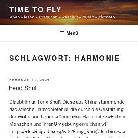
Zum
TIME TO FLY
Inhalt
leben – lesen – schreiben – wandern – reisen – gärtnern
springen
Menü
SCHLAGWORT:
HARMONIE
VERÖFFENTLICHT
FEBRUAR 11, 2024
AM
Feng Shui
Glaubt ihr an Feng Shui? Diese aus China stammende
daoistische Harmonielehre, die durch die Gestaltung
der Wohn und Lebensräume eine Harmonie zwischen
Menschen und ihrer Umgebung erreichen will
(
https://de.wikipedia.org/wiki/Feng_Shui
)? Ich bin zwar