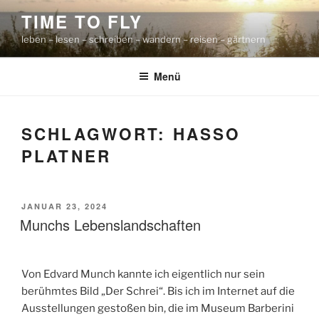
Zum
TIME TO FLY
Inhalt
leben – lesen – schreiben – wandern – reisen – gärtnern
springen
Menü
SCHLAGWORT:
HASSO
PLATNER
VERÖFFENTLICHT
JANUAR 23, 2024
AM
Munchs Lebenslandschaften
Von Edvard Munch kannte ich eigentlich nur sein
berühmtes Bild „Der Schrei“. Bis ich im Internet auf die
Ausstellungen gestoßen bin, die im Museum Barberini