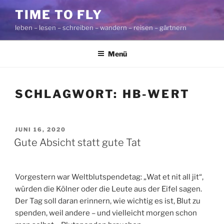
Zum
TIME TO FLY
Inhalt
leben – lesen – schreiben – wandern – reisen – gärtnern
springen
Menü
SCHLAGWORT:
HB-WERT
VERÖFFENTLICHT
JUNI 16, 2020
AM
Gute Absicht statt gute Tat
Vorgestern war Weltblutspendetag: „Wat et nit all jit“,
würden die Kölner oder die Leute aus der Eifel sagen.
Der Tag soll daran erinnern, wie wichtig es ist, Blut zu
spenden, weil andere – und vielleicht morgen schon