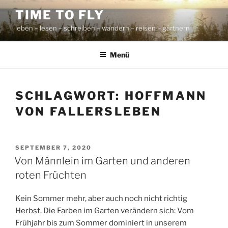
Zum
TIME TO FLY
Inhalt
leben – lesen – schreiben – wandern – reisen – gärtnern
springen
Menü
SCHLAGWORT:
HOFFMANN
VON FALLERSLEBEN
VERÖFFENTLICHT
SEPTEMBER 7, 2020
AM
Von Männlein im Garten und anderen
roten Früchten
Kein Sommer mehr, aber auch noch nicht richtig
Herbst. Die Farben im Garten verändern sich: Vom
Frühjahr bis zum Sommer dominiert in unserem