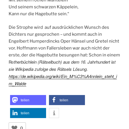
Mit seinem rothen Mäntelein
Und seinem schwarzen Käppelein,
Kann nur die Hagebutte sein.“
Die Strophe wird auf ausdrücklichen Wunsch des
Dichters nur gesprochen – und kommt auch in
Engelbert Humperdincks Oper Hänsel und Gretel nicht
vor. Hoffmann von Fallersleben war auch nicht der
erste, der die Hagebutte besungen hat: Schon in einem
therbüchlein (Rätselbuch) aus dem 16. Jahrhundert ist
Re
sie Wikipedia zufolge des Rätsels Lösung.
https://de.wikipedia.org/wiki/Ein_M%C3%A4nnlein_steht_i
m_Walde
teilen
teilen
teilen
0