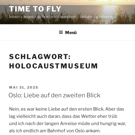
Zum
TIME TO FLY
Inhalt
leben – lesen – schreiben – wandern – reisen – gärtnern
springen
Menü
SCHLAGWORT:
HOLOCAUSTMUSEUM
VERÖFFENTLICHT
MAI 31, 2025
AM
Oslo: Liebe auf den zweiten Blick
Nein, es war keine Liebe auf den ersten Blick. Aber das
lag vielleicht auch daran, dass das Wetter eher trüb
und ich nach der langen Anreise müde und hungrig war,
als ich endlich am Bahnhof von Oslo ankam.