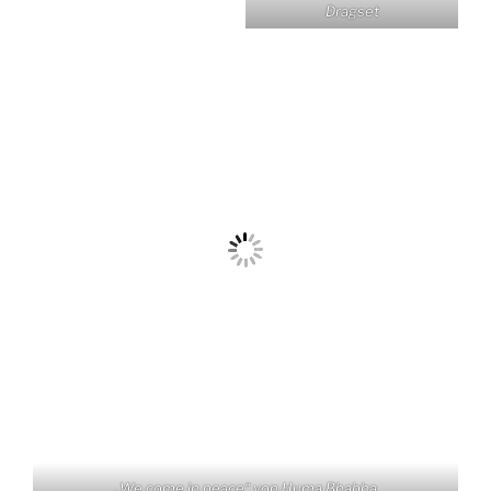
„We come in peace“ von Huma Bhabha
Auch eine Bekannte aus Hannover habe ich im