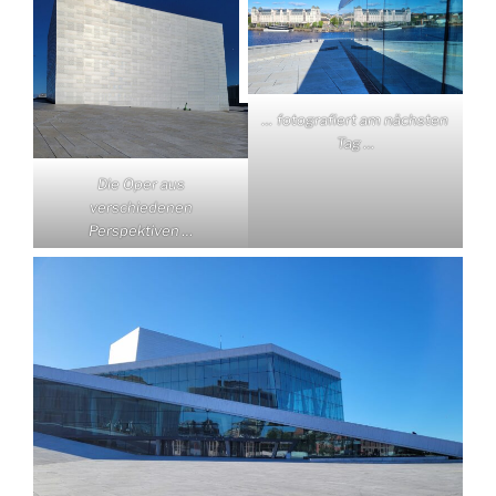
… fotografiert am nächsten
Tag …
Die Oper aus
verschiedenen
Perspektiven …