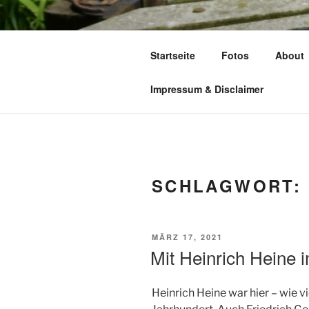
Zum
Inhalt
TIME TO FL
springen
Startseite
Fotos
About
leben – lesen – schreiben – wan
Impressum & Disclaimer
SCHLAGWORT:
VERÖFFENTLICHT
MÄRZ 17, 2021
AM
Mit Heinrich Heine i
Heinrich Heine war hier – wie v