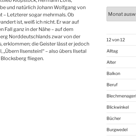
ottlieb Klopstock, Hermann Löns,
be und natürlich Johann Wolfgang von
Archiv
t – Letzterer sogar mehrmals. Ob
ndert ist, weiß ich nicht. Er war auf
en Fall ganz in der Nähe – auf dem
Berg Norddeutschlands zwar von der
12 von 12
, erklommen; die Geister lässt er jedoch
l, „Übern Ilsenstein!“ – also übers Ilsetal
Alltag
Blocksberg fliegen.
Alter
Balkon
Beruf
Blechmenager
Blickwinkel
Bücher
Burgwedel