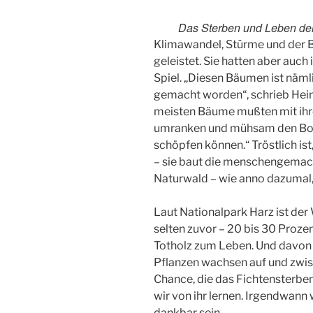
Das Sterben und Leben de
Klimawandel, Stürme und der 
geleistet. Sie hatten aber auc
Spiel. „Diesen Bäumen ist näml
gemacht worden“, schrieb Hein
meisten Bäume mußten mit ihr
umranken und mühsam den Bod
schöpfen können.“ Tröstlich is
– sie baut die menschengemac
Naturwald – wie anno dazumal,
Laut Nationalpark Harz ist de
selten zuvor – 20 bis 30 Proz
Totholz zum Leben. Und davon
Pflanzen wachsen auf und zwisc
Chance, die das Fichtensterben 
wir von ihr lernen. Irgendwann
dankbar sein.