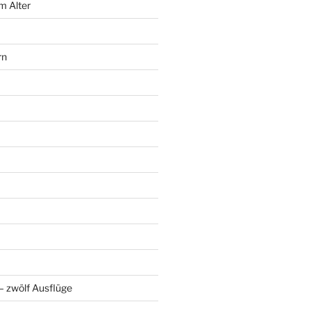
m Alter
rn
 zwölf Ausflüge