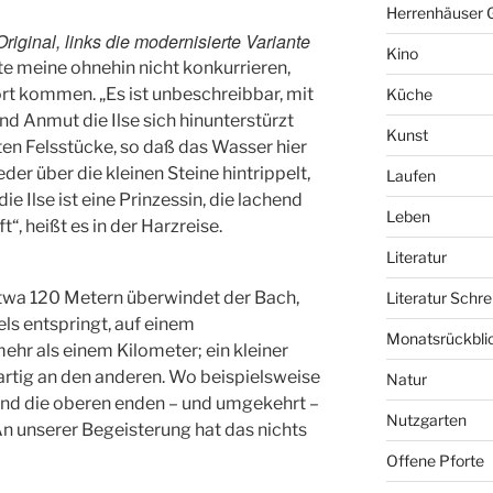
Herrenhäuser 
riginal, links die modernisierte Variante
Kino
e meine ohnehin nicht konkurrieren,
ort kommen. „Es ist unbeschreibbar, mit
Küche
und Anmut die Ilse sich hinunterstürzt
Kunst
ten Felsstücke, so daß das Wasser hier
er über die kleinen Steine hintrippelt,
Laufen
e Ilse ist eine Prinzessin, die lachend
Leben
“, heißt es in der Harzreise.
Literatur
twa 120 Metern überwindet der Bach,
Literatur Schre
ls entspringt, auf einem
Monatsrückbli
hr als einem Kilometer; ein kleiner
artig an den anderen. Wo beispielsweise
Natur
 und die oberen enden – und umgekehrt –
Nutzgarten
An unserer Begeisterung hat das nichts
Offene Pforte