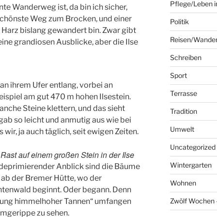
Pflege/Leben i
te Wanderweg ist, da bin ich sicher,
 schönste Weg zum Brocken, und einer
Politik
 Harz bislang gewandert bin. Zwar gibt
Reisen/Wande
eine grandiosen Ausblicke, aber die Ilse
Schreiben
Sport
an ihrem Ufer entlang, vorbei an
Terrasse
ispiel am gut 470 m hohen Ilsestein.
anche Steine klettern, und das sieht
Tradition
ab so leicht und anmutig aus wie bei
Umwelt
s wir, ja auch täglich, seit ewigen Zeiten.
Uncategorized
 Rast auf einem großen Stein in der Ilse
Wintergarten
r deprimierender Anblick sind die Bäume
 ab der Bremer Hütte, wo der
Wohnen
htenwald beginnt. Oder begann. Denn
ldung himmelhoher Tannen“ umfangen
Zwölf Wochen –
umgerippe zu sehen.