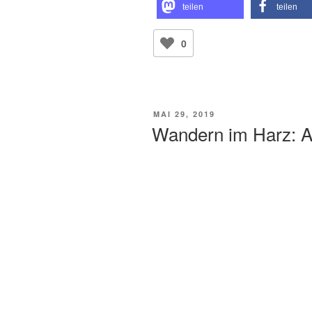
teilen
teilen
0
VERÖFFENTLICHT
MAI 29, 2019
AM
Wandern im Harz: 