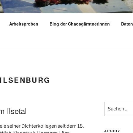
Y
Arbeitsproben
Blog der Chaosgärntnerinnen
Daten
dern – reisen – gärtnern
ILSENBURG
Suchen
m Ilsetal
nach:
iele seiner Dichterkollegen seit dem 18.
ARCHIV