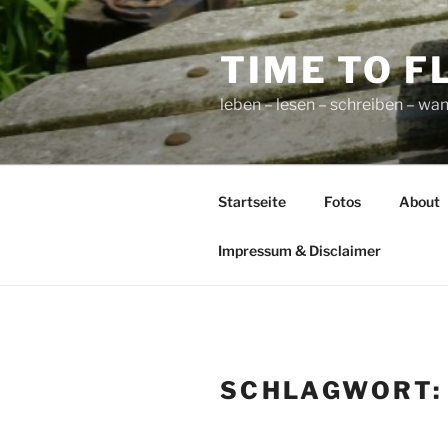
Zum
Inhalt
TIME TO F
springen
leben – lesen – schreiben – wan
Startseite
Fotos
About
Impressum & Disclaimer
SCHLAGWORT