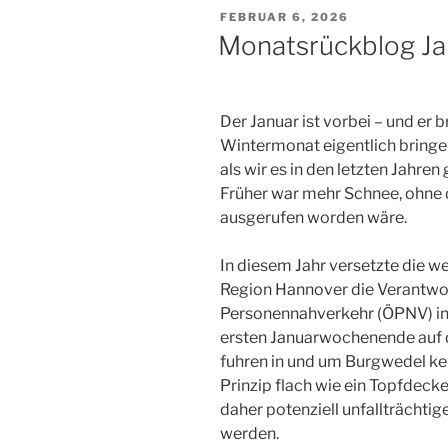
VERÖFFENTLICHT
FEBRUAR 6, 2026
AM
Monatsrückblog J
Der Januar ist vorbei – und er b
Wintermonat eigentlich bringen
als wir es in den letzten Jahren
Früher war mehr Schnee, ohne
ausgerufen worden wäre.
In diesem Jahr versetzte die w
Region Hannover die Verantwort
Personennahverkehr (ÖPNV) i
ersten Januarwochenende auf d
fuhren in und um Burgwedel ke
Prinzip flach wie ein Topfdecke
daher potenziell unfallträchti
werden.