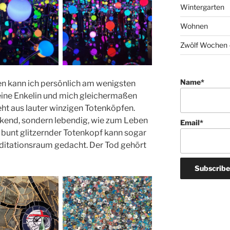
Wintergarten
Wohnen
Zwölf Wochen –
Name*
n kann ich persönlich am wenigsten
meine Enkelin und mich gleichermaßen
teht aus lauter winzigen Totenköpfen.
ckend, sondern lebendig, wie zum Leben
Email*
s bunt glitzernder Totenkopf kann sogar
editationsraum gedacht. Der Tod gehört