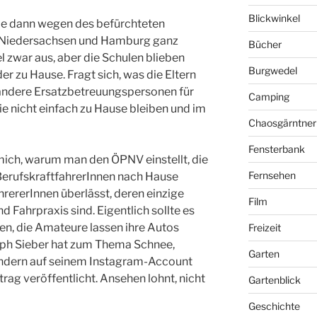
Blickwinkel
rde dann wegen des befürchteten
n Niedersachsen und Hamburg ganz
Bücher
 zwar aus, aber die Schulen blieben
Burgwedel
r zu Hause. Fragt sich, was die Eltern
r andere Ersatzbetreuungspersonen für
Camping
ie nicht einfach zu Hause bleiben und im
Chaosgärntner
Fensterbank
 mich, warum man den ÖPNV einstellt, die
Fernsehen
 BerufskraftfahrerInnen nach Hause
hrererInnen überlässt, deren einzige
Film
d Fahrpraxis sind. Eigentlich sollte es
ren, die Amateure lassen ihre Autos
Freizeit
toph Sieber hat zum Thema Schnee,
Garten
indern auf seinem Instagram-Account
trag veröffentlicht. Ansehen lohnt, nicht
Gartenblick
Geschichte