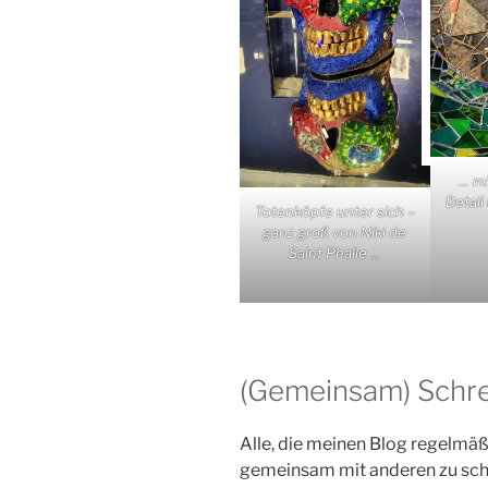
… mi
Detail
Totenköpfe unter sich –
ganz groß von Niki de
Saint Phalle ,,,
(Gemeinsam) Schr
Alle, die meinen Blog regelmäßi
gemeinsam mit anderen zu sch