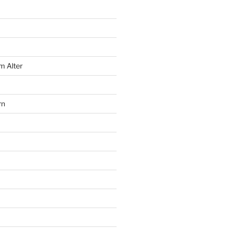
m Alter
rn