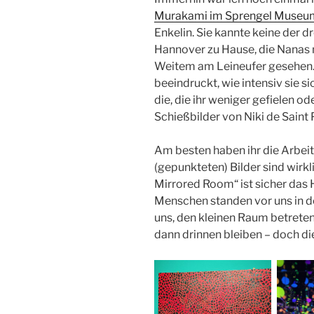
Murakami im Sprengel Museu
Enkelin. Sie kannte keine der dre
Hannover zu Hause, die Nanas n
Weitem am Leineufer gesehen. 
beeindruckt, wie intensiv sie s
die, die ihr weniger gefielen o
Schießbilder von Niki de Saint 
Am besten haben ihr die Arbeit
(gepunkteten) Bilder sind wirkl
Mirrored Room“ ist sicher das 
Menschen standen vor uns in d
uns, den kleinen Raum betreten
dann drinnen bleiben – doch di