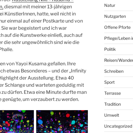
Natur
m,
diesmal mit meiner 13-jährigen
i KünstlerInnen, hatte, weil nicht in
Nutzgarten
ur einmal auf einer Postkarte und von
Offene Pforte
Sie war begeistert und ich war
ich auf die Kunstwerke einließ, auch auf
Pflege/Leben i
der die sehr ungewöhnlich sind wie die
Phalle.
Politik
Reisen/Wande
en von Yayoi Kusama gefallen. Ihre
ich etwas Besonderes – und der „Infinity
Schreiben
Highlight der Ausstellung. Etwa 40
Sport
er Schlange und warteten geduldig mit
 zu dürfen. Etwa eine Minute durfte man
Terrasse
e genügte, um verzaubert zu werden.
Tradition
Umwelt
Uncategorized