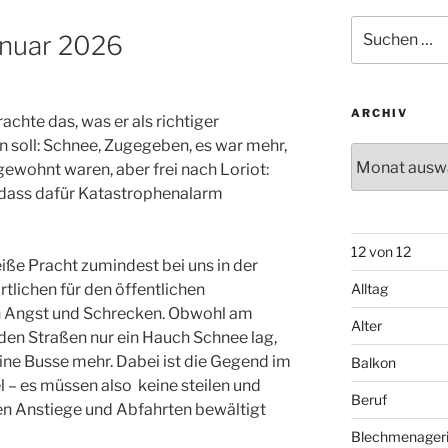
Suchen
anuar 2026
nach:
ARCHIV
rachte das, was er als richtiger
 soll: Schnee, Zugegeben, es war mehr,
Archiv
 gewohnt waren, aber frei nach Loriot:
 dass dafür Katastrophenalarm
12 von 12
eiße Pracht zumindest bei uns in der
lichen für den öffentlichen
Alltag
n Angst und Schrecken. Obwohl am
Alter
en Straßen nur ein Hauch Schnee lag,
ine Busse mehr. Dabei ist die Gegend im
Balkon
l – es müssen also keine steilen und
Beruf
gen Anstiege und Abfahrten bewältigt
Blechmenager