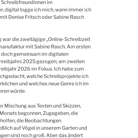
t Schreibfreundinnen im
 digital logge ich mich, wann immer ich
 mit Denise Fritsch oder Sabine Rasch
 war die zweitägige „Online-Schreibzeit
manufaktur mit Sabine Rasch. Am ersten
nd doch gemeinsam im digitalen
chreibjahrs 2025 gezogen; am zweiten
eibjahr 2026 im Fokus. Ich habe zum
achgedacht, welche Schreibprojekte ich
rklichen und welches neue Genre ich im
eren würde.
er Mischung aus Texten und Skizzen,
s Monats begonnen. Zugegeben, die
eholfen, die Beobachtungen
eßlich auf Vögel in unserem Garten und
ägen sind noch groß. Aber das ändert