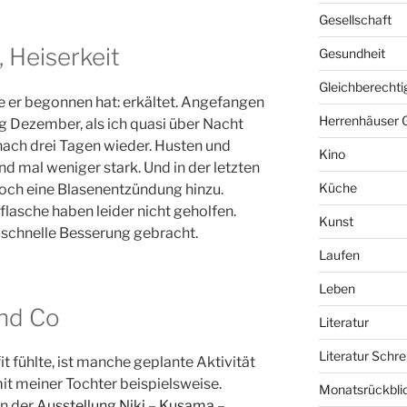
Gesellschaft
 Heiserkeit
Gesundheit
Gleichberechti
ie er begonnen hat: erkältet. Angefangen
Herrenhäuser 
g Dezember, als ich quasi über Nacht
nach drei Tagen wieder. Husten und
Kino
d mal weniger stark. Und in der letzten
Küche
ch eine Blasenentzündung hinzu.
lasche haben leider nicht geholfen.
Kunst
t schnelle Besserung gebracht.
Laufen
Leben
und Co
Literatur
Literatur Schre
it fühlte, ist manche geplante Aktivität
it meiner Tochter beispielsweise.
Monatsrückbli
in der
Ausstellung Niki – Kusama –