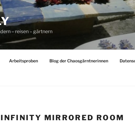
LY
dern – reisen – gärtnern
Arbeitsproben
Blog der Chaosgärntnerinnen
Datens
:
INFINITY MIRRORED ROOM