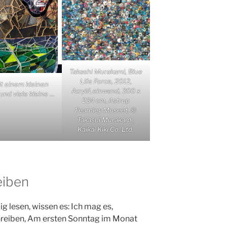
Takashi Murakami, Blue
Life Force, 2012,
t einem kleinen
Acryl/Leinwand, 300 x
 und viele kleine …
234 cm, Astrup
Fearnley Museet, ©
Takashi Murakami,
Kaikai Kiki Co. Ltd.
eiben
g lesen, wissen es: Ich mag es,
reiben, Am ersten Sonntag im Monat