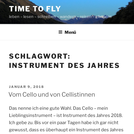
Zum
TIME TO FLY
Inhalt
leben – lesen – schreiben – wandern – reisen – gärtnern
springen
Menü
SCHLAGWORT:
INSTRUMENT DES JAHRES
VERÖFFENTLICHT
JANUAR 9, 2018
AM
Vom Cello und von Cellistinnen
Das nenne ich eine gute Wahl. Das Cello – mein
Lieblingsinstrument – ist Instrument des Jahres 2018.
Ich gebe zu. Bis vor ein paar Tagen habe ich gar nicht
gewusst, dass es überhaupt ein Instrument des Jahres