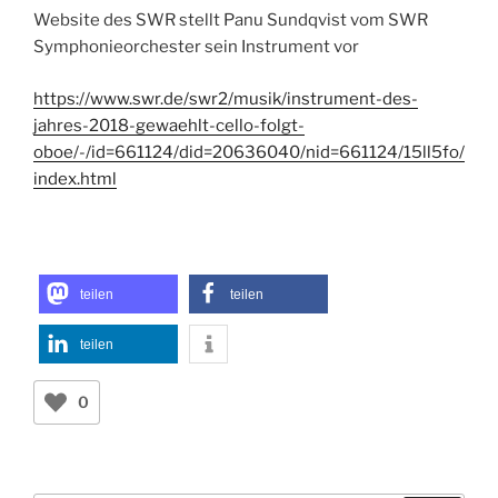
Website des SWR stellt Panu Sundqvist vom SWR
Symphonieorchester sein Instrument vor
https://www.swr.de/swr2/musik/instrument-des-
jahres-2018-gewaehlt-cello-folgt-
oboe/-/id=661124/did=20636040/nid=661124/15ll5fo/
index.html
teilen
teilen
teilen
0