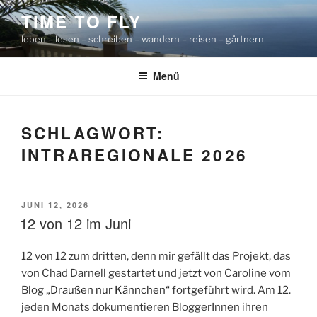
Zum
TIME TO FLY
Inhalt
leben – lesen – schreiben – wandern – reisen – gärtnern
springen
Menü
SCHLAGWORT:
INTRAREGIONALE 2026
VERÖFFENTLICHT
JUNI 12, 2026
AM
12 von 12 im Juni
12 von 12 zum dritten, denn mir gefällt das Projekt, das
von Chad Darnell gestartet und jetzt von Caroline vom
Blog
„Draußen nur Kännchen“
fortgeführt wird. Am 12.
jeden Monats dokumentieren BloggerInnen ihren