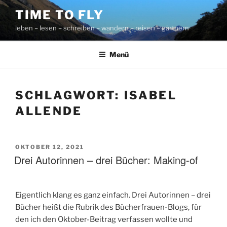
Zum
TIME TO FLY
Inhalt
leben – lesen – schreiben – wandern – reisen – gärtnern
springen
Menü
SCHLAGWORT:
ISABEL
ALLENDE
VERÖFFENTLICHT
OKTOBER 12, 2021
AM
Drei Autorinnen – drei Bücher: Making-of
Eigentlich klang es ganz einfach. Drei Autorinnen – drei
Bücher heißt die Rubrik des Bücherfrauen-Blogs, für
den ich den Oktober-Beitrag verfassen wollte und