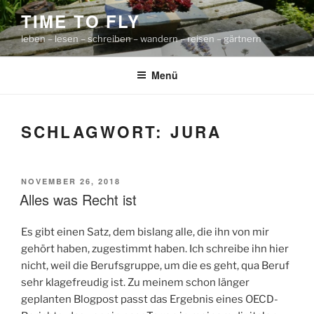
Zum
TIME TO FLY
Inhalt
leben – lesen – schreiben – wandern – reisen – gärtnern
springen
Menü
SCHLAGWORT:
JURA
VERÖFFENTLICHT
NOVEMBER 26, 2018
AM
Alles was Recht ist
Es gibt einen Satz, dem bislang alle, die ihn von mir
gehört haben, zugestimmt haben. Ich schreibe ihn hier
nicht, weil die Berufsgruppe, um die es geht, qua Beruf
sehr klagefreudig ist. Zu meinem schon länger
geplanten Blogpost passt das Ergebnis eines OECD-