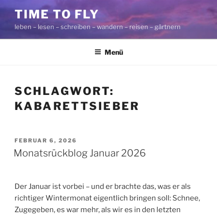
Zum
TIME TO FLY
Inhalt
leben – lesen – schreiben – wandern – reisen – gärtnern
springen
Menü
SCHLAGWORT:
KABARETTSIEBER
VERÖFFENTLICHT
FEBRUAR 6, 2026
AM
Monatsrückblog Januar 2026
Der Januar ist vorbei – und er brachte das, was er als
richtiger Wintermonat eigentlich bringen soll: Schnee,
Zugegeben, es war mehr, als wir es in den letzten