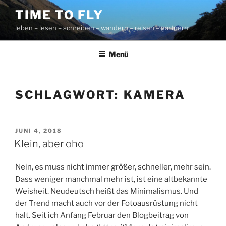
Zum
TIME TO FLY
Inhalt
leben – lesen – schreiben – wandern – reisen – gärtnern
springen
Menü
SCHLAGWORT:
KAMERA
VERÖFFENTLICHT
JUNI 4, 2018
AM
Klein, aber oho
Nein, es muss nicht immer größer, schneller, mehr sein.
Dass weniger manchmal mehr ist, ist eine altbekannte
Weisheit. Neudeutsch heißt das Minimalismus. Und
der Trend macht auch vor der Fotoausrüstung nicht
halt. Seit ich Anfang Februar den Blogbeitrag von