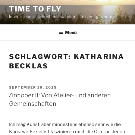
Zum
TIME TO FLY
Inhalt
leben – lesen – schreiben – wandern – reisen – gärtnern
springen
Menü
SCHLAGWORT:
KATHARINA
BECKLAS
VERÖFFENTLICHT
SEPTEMBER 16, 2025
AM
Zinnober II: Von Atelier- und anderen
Gemeinschaften
Ich mag Kunst, aber mindestens ebenso sehr wie die
Kunstwerke selbst faszinieren mich die Orte, an denen