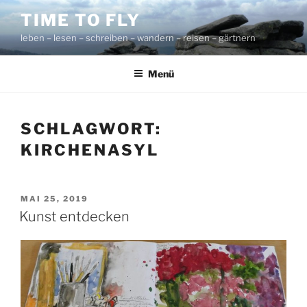
Zum
TIME TO FLY
Inhalt
leben – lesen – schreiben – wandern – reisen – gärtnern
springen
Menü
SCHLAGWORT:
KIRCHENASYL
VERÖFFENTLICHT
MAI 25, 2019
AM
Kunst entdecken