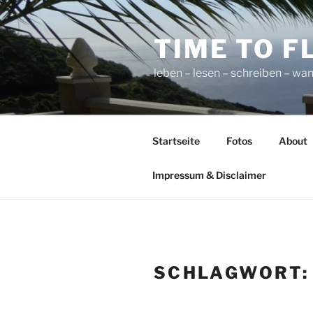
Zum
Inhalt
TIME TO F
springen
leben – lesen – schreiben – wan
Startseite
Fotos
About
Impressum & Disclaimer
SCHLAGWORT