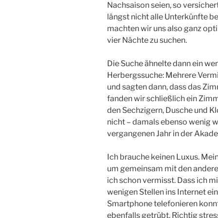
Nachsaison seien, so versichert
längst nicht alle Unterkünfte 
machten wir uns also ganz optim
vier Nächte zu suchen.
Die Suche ähnelte dann ein wen
Herbergssuche: Mehrere Vermiet
und sagten dann, dass das Zimm
fanden wir schließlich ein Zi
den Sechzigern, Dusche und Klo
nicht – damals ebenso wenig w
vergangenen Jahr in der Akade
Ich brauche keinen Luxus. Mei
um gemeinsam mit den anderen
ich schon vermisst. Dass ich m
wenigen Stellen ins Internet 
Smartphone telefonieren konnt
ebenfalls getrübt. Richtig stres