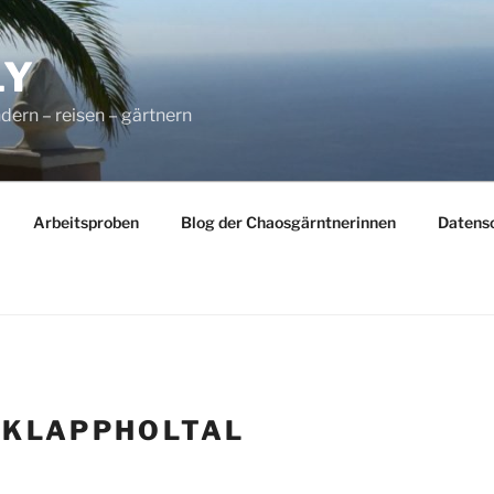
LY
dern – reisen – gärtnern
Arbeitsproben
Blog der Chaosgärntnerinnen
Datens
:
KLAPPHOLTAL