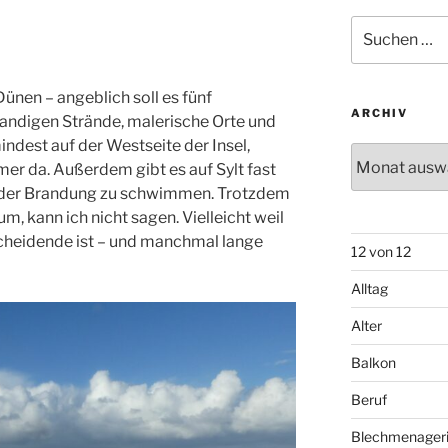
Suchen
nach:
 Dünen – angeblich soll es fünf
ARCHIV
sandigen Strände, malerische Orte und
mindest auf der Westseite der Insel,
Archiv
er da. Außerdem gibt es auf Sylt fast
in der Brandung zu schwimmen. Trotzdem
rum, kann ich nicht sagen. Vielleicht weil
scheidende ist – und manchmal lange
12 von 12
Alltag
Alter
Balkon
Beruf
Blechmenager