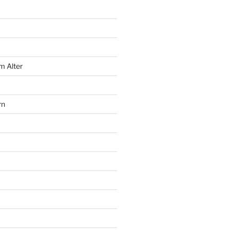
m Alter
rn