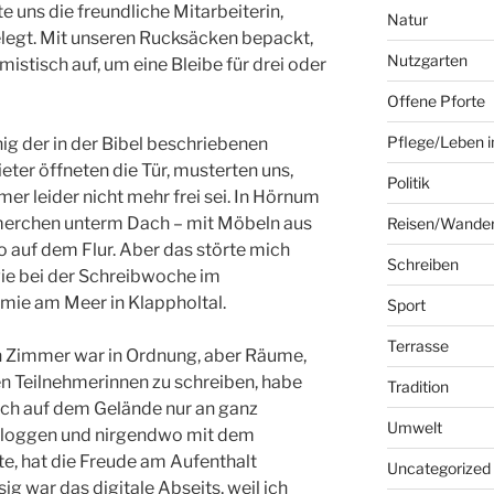
e uns die freundliche Mitarbeiterin,
Natur
belegt. Mit unseren Rucksäcken bepackt,
Nutzgarten
istisch auf, um eine Bleibe für drei oder
Offene Pforte
Pflege/Leben i
ig der in der Bibel beschriebenen
er öffneten die Tür, musterten uns,
Politik
er leider nicht mehr frei sei. In Hörnum
mmerchen unterm Dach – mit Möbeln aus
Reisen/Wande
 auf dem Flur. Aber das störte mich
Schreiben
ie bei der Schreibwoche im
mie am Meer in Klappholtal.
Sport
Terrasse
n Zimmer war in Ordnung, aber Räume,
 Teilnehmerinnen zu schreiben, habe
Tradition
ich auf dem Gelände nur an ganz
Umwelt
einloggen und nirgendwo mit dem
e, hat die Freude am Aufenthalt
Uncategorized
sig war das digitale Abseits, weil ich