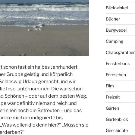
Blickwinkel
Bücher
Burgwedel
Camping
Chaosgärntner
Fensterbank
gt schon fast ein halbes Jahrhundert
ner Gruppe geistig und körperlich
Fernsehen
Schleswig Urlaub gemacht und wir
Film
die Insel unternommen. Die war schon
und Schönen – oder auf dem besten Weg,
Freizeit
pe war definitiv niemand reich und
Garten
erInnen noch die Betreuten – und das
innere mich an indignierte bis
Gartenblick
 „Was wollen die denn hier?“ „Müssen sie
Geschichte
erderben?“