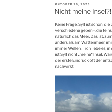
VERÖFFENTLICHT
OKTOBER 26, 2025
AM
Nicht meine Insel?!
Keine Frage: Sylt ist schön: die
verschiedene geben -, die fein
natürlich das Meer. Das ist, zu
anders als am Wattenmeer, imm
immer Wellen … ich liebe es, 
ist Sylt nicht „meine“ Insel. Wa
der erste Eindruck oft der ent
nachwirkt.