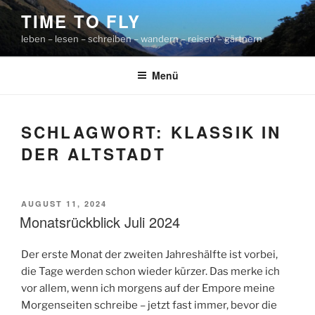
Zum
TIME TO FLY
Inhalt
leben – lesen – schreiben – wandern – reisen – gärtnern
springen
Menü
SCHLAGWORT:
KLASSIK IN
DER ALTSTADT
VERÖFFENTLICHT
AUGUST 11, 2024
AM
Monatsrückblick Juli 2024
Der erste Monat der zweiten Jahreshälfte ist vorbei,
die Tage werden schon wieder kürzer. Das merke ich
vor allem, wenn ich morgens auf der Empore meine
Morgenseiten schreibe – jetzt fast immer, bevor die