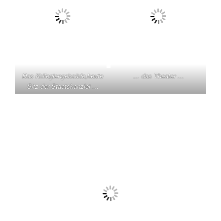
Das Kollegiengebaüde,heute
… das Theater …
Sitz der Staatskanzlei …