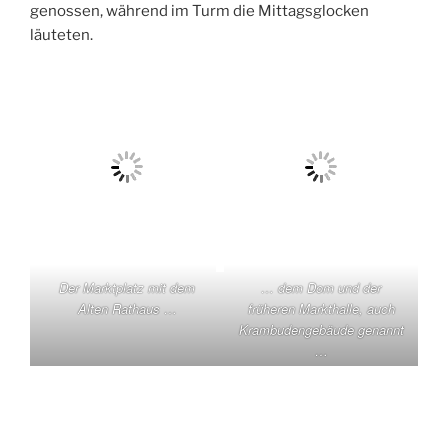
genossen, während im Turm die Mittagsglocken
läuteten.
Der Marktplatz mit dem
… dem Dom und der
Alten Rathaus …
früheren Markthalle, auch
Krambudengebäude genannt
…