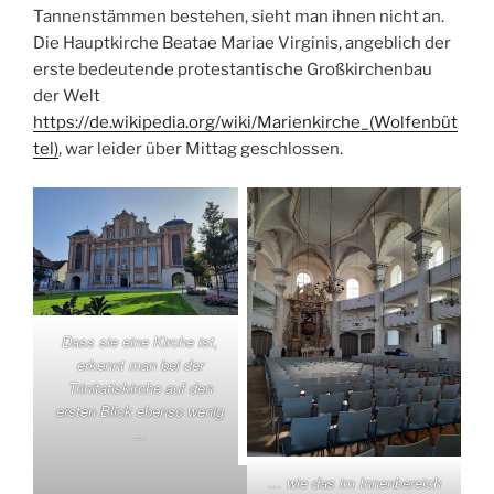
Tannenstämmen bestehen, sieht man ihnen nicht an.
Die Hauptkirche Beatae Mariae Virginis, angeblich der
erste bedeutende protestantische Großkirchenbau
der Welt
https://de.wikipedia.org/wiki/Marienkirche_(Wolfenbüt
tel)
, war leider über Mittag geschlossen.
Dass sie eine Kirche ist,
erkennt man bei der
Trinitatiskirche auf den
ersten Blick ebenso wenig
…
… wie das im Innenbereich