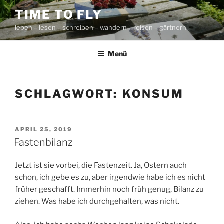
Zum
TIME TO FLY
Inhalt
leben – lesen – schreiben – wandern – reisen – gärtnern
springen
Menü
SCHLAGWORT:
KONSUM
VERÖFFENTLICHT
APRIL 25, 2019
AM
Fastenbilanz
Jetzt ist sie vorbei, die Fastenzeit. Ja, Ostern auch
schon, ich gebe es zu, aber irgendwie habe ich es nicht
früher geschafft. Immerhin noch früh genug, Bilanz zu
ziehen. Was habe ich durchgehalten, was nicht.