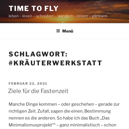
Zum
TIME TO FLY
Inhalt
leben – lesen – schreiben – wandern – reisen – gärtnern
springen
Menü
SCHLAGWORT:
#KRÄUTERWERKSTATT
VERÖFFENTLICHT
FEBRUAR 22, 2021
AM
Ziele für die Fastenzeit
Manche Dinge kommen – oder geschehen – gerade zur
richtigen Zeit. Zufall, sagen die einen, Bestimmung
nennen es die anderen. So habe ich das Buch „Das
Minimalismusprojekt“* – ganz minimalistisch – schon