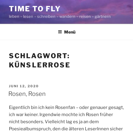
Zum
TIME TO FLY
Inhalt
leben – lesen – schreiben – wandern – reisen – gärtnern
springen
Menü
SCHLAGWORT:
KÜNSLERROSE
VERÖFFENTLICHT
JUNI 12, 2020
AM
Rosen, Rosen
Eigentlich bin ich kein Rosenfan – oder genauer gesagt,
ich war keiner. Irgendwie mochte ich Rosen früher
nicht besonders. Vielleicht lag es ja an dem
Poesiealbumspruch, den die älteren LeserInnen sicher