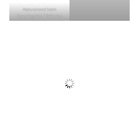
Strand bei Grömitz
Unser erster Besuch in Walkyrien wird sicher nicht der
letzte sein. denn an der schleswig-holsteinischen
Ostseeküste gibt es noch viel zu entdecken. Der
Campingplatz auf der Steilküste ist dafür sicher eine
gute Ausgangsbasis.