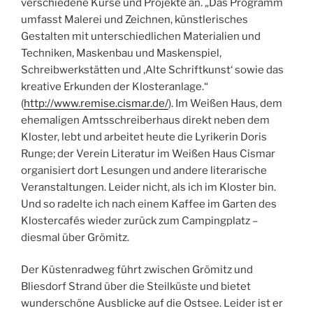
verschiedene Kurse und Projekte an. „Das Programm
umfasst Malerei und Zeichnen, künstlerisches
Gestalten mit unterschiedlichen Materialien und
Techniken, Maskenbau und Maskenspiel,
Schreibwerkstätten und ‚Alte Schriftkunst‘ sowie das
kreative Erkunden der Klosteranlage.“
(
http://www.remise.cismar.de
/
). Im Weißen Haus, dem
ehemaligen Amtsschreiberhaus direkt neben dem
Kloster, lebt und arbeitet heute die Lyrikerin Doris
Runge; der Verein Literatur im Weißen Haus Cismar
organisiert dort Lesungen und andere literarische
Veranstaltungen. Leider nicht, als ich im Kloster bin.
Und so radelte ich nach einem Kaffee im Garten des
Klostercafés wieder zurück zum Campingplatz –
diesmal über Grömitz.
Der Küstenradweg führt zwischen Grömitz und
Bliesdorf Strand über die Steilküste und bietet
wunderschöne Ausblicke auf die Ostsee. Leider ist er