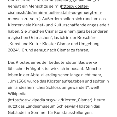
Und auch der Titel der Ausstellung gefällt mir: „Es
genügt ein Mensch zu sein“ (
https://kloster-
cismar.sh/de/armin-mueller-stahl–es-genuegt-ein-
mensch-zu-sein-
). Außerdem sollen sich rund um das
Kloster viele Kunst- und Kulturschaffende angesiedelt
haben. Sie „machen Cismar zu einem ganz besonderen
magischen Ort machen“, las ich in der Broschüre
„Kunst und Kultur. Kloster Cismar und Umgebung
2024“. Grund genug, nach Cismar zu fahren,
Das Kloster, eines der bedeutendsten Bauwerke
lübischer Frühgotik, ist wirklich imposant. Mönche
leben in der Abtei allerding schon lange nicht mehr,
„Um 1560 wurde das Kloster aufgegeben und später in
ein landesherrliches Schloss umgewandelt“, weiß
Wikipedia
(
https://de.wikipedia.org/wiki/Kloster_Cismar
). Heute
nutzt das Landesmuseum Schleswig-Holstein das
Gebäude im Sommer für Kunstausstellungen.