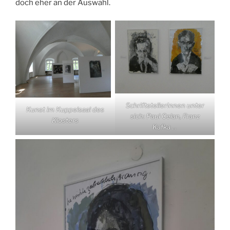
doch eher an der Auswahl.
SchriftstellerInnen unter
Kunst im Kuppelsaal des
sich: Paul Celan, Franz
Klosters
Kafka …