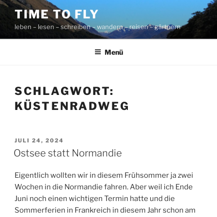
Zum
TIME TO FLY
Inhalt
leben – lesen – schreiben – wandern – reisen – gärtnern
springen
Menü
SCHLAGWORT:
KÜSTENRADWEG
VERÖFFENTLICHT
JULI 24, 2024
AM
Ostsee statt Normandie
Eigentlich wollten wir in diesem Frühsommer ja zwei
Wochen in die Normandie fahren. Aber weil ich Ende
Juni noch einen wichtigen Termin hatte und die
Sommerferien in Frankreich in diesem Jahr schon am