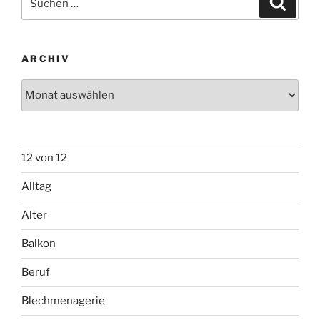
12 von 12
Alltag
Alter
Balkon
Beruf
Blechmenagerie
Blickwinkel
Bücher
Burgwedel
Camping
Chaosgärntnerinnen
Fensterbank