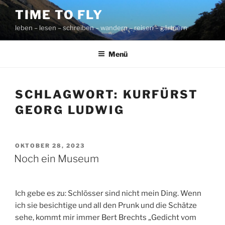
Zum
TIME TO FLY
Inhalt
leben – lesen – schreiben – wandern – reisen – gärtnern
springen
Menü
SCHLAGWORT:
KURFÜRST
GEORG LUDWIG
VERÖFFENTLICHT
OKTOBER 28, 2023
AM
Noch ein Museum
Ich gebe es zu: Schlösser sind nicht mein Ding. Wenn
ich sie besichtige und all den Prunk und die Schätze
sehe, kommt mir immer Bert Brechts „Gedicht vom