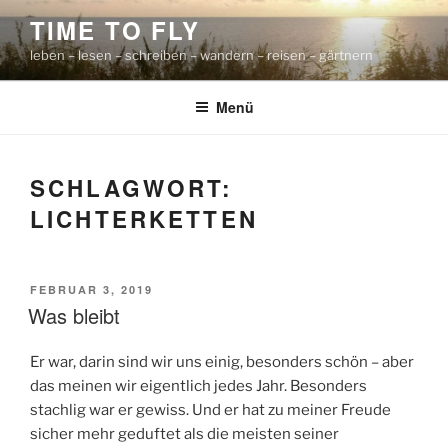
Zum
TIME TO FLY
Inhalt
leben – lesen – schreiben – wandern – reisen – gärtnern
springen
Menü
SCHLAGWORT:
LICHTERKETTEN
VERÖFFENTLICHT
FEBRUAR 3, 2019
AM
Was bleibt
Er war, darin sind wir uns einig, besonders schön – aber
das meinen wir eigentlich jedes Jahr. Besonders
stachlig war er gewiss. Und er hat zu meiner Freude
sicher mehr geduftet als die meisten seiner