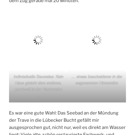
dem Zug gerade mal 20 Minuten.
Indivieduelle Bauweise: Kein
… etwas bescheidener in der
Haus gleicht dem anderen,
sogenannten Hinterreihe
prunkvoll in der Vorderreihe
…
Es war eine gute Wahl: Das Seebad an der Mündung
der Trave in die Lübecker Bucht gefällt mir
ausgesprochen gut, nicht nur, weil es direkt am Wasser
liegt: Viele alte, schön restaurierte Fachwerk- und