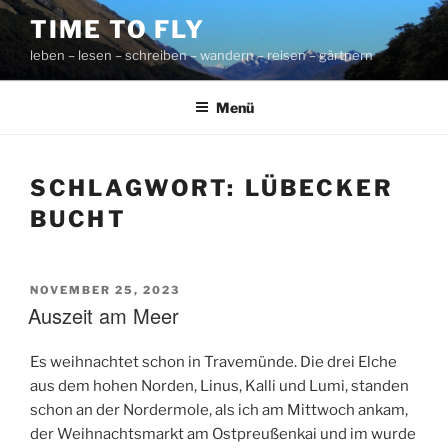
Zum
TIME TO FLY
Inhalt
leben – lesen – schreiben – wandern – reisen – gärtnern
springen
Menü
SCHLAGWORT:
LÜBECKER
BUCHT
VERÖFFENTLICHT
NOVEMBER 25, 2023
AM
Auszeit am Meer
Es weihnachtet schon in Travemünde. Die drei Elche
aus dem hohen Norden, Linus, Kalli und Lumi, standen
schon an der Nordermole, als ich am Mittwoch ankam,
der Weihnachtsmarkt am Ostpreußenkai und im wurde