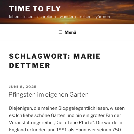
Zum
TIME TO FLY
Inhalt
leben – lesen – schreiben – wandern – reisen – gärtnern
springen
Menü
SCHLAGWORT:
MARIE
DETTMER
VERÖFFENTLICHT
JUNI 8, 2025
AM
Pfingsten im eigenen Garten
Diejenigen, die meinen Blog gelegentlich lesen, wissen
es: Ich liebe schöne Gärten und bin ein großer Fan der
Veranstaltungsreihe „
Die offene Pforte
“. Die wurde in
England erfunden und 1991, als Hannover seinen 750.