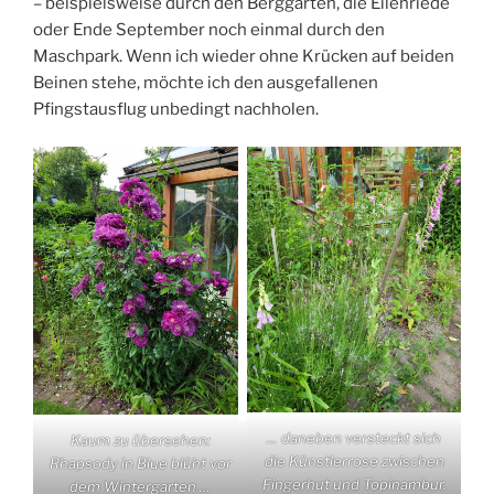
– beispielsweise durch den Berggarten, die Eilenriede
oder Ende September noch einmal durch den
Maschpark. Wenn ich wieder ohne Krücken auf beiden
Beinen stehe, möchte ich den ausgefallenen
Pfingstausflug unbedingt nachholen.
… daneben versteckt sich
Kaum zu übersehen:
die Künstlerrose zwischen
Rhapsody in Blue blüht vor
Fingerhut und Topinambur.
dem Wintergarten …