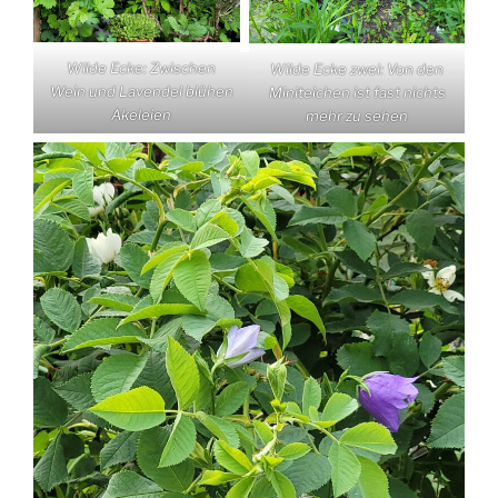
Wilde Ecke: Zwischen
Wilde Ecke zwei: Von den
Wein und Lavendel blühen
Miniteichen ist fast nichts
Akeleien
mehr zu sehen