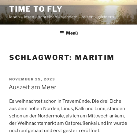
Zum
TIME TO FLY
Inhalt
leben – lesen – schreiben – wandern – reisen – gärtnern
springen
Menü
SCHLAGWORT:
MARITIM
VERÖFFENTLICHT
NOVEMBER 25, 2023
AM
Auszeit am Meer
Es weihnachtet schon in Travemünde. Die drei Elche
aus dem hohen Norden, Linus, Kalli und Lumi, standen
schon an der Nordermole, als ich am Mittwoch ankam,
der Weihnachtsmarkt am Ostpreußenkai und im wurde
noch aufgebaut und erst gestern eröffnet.