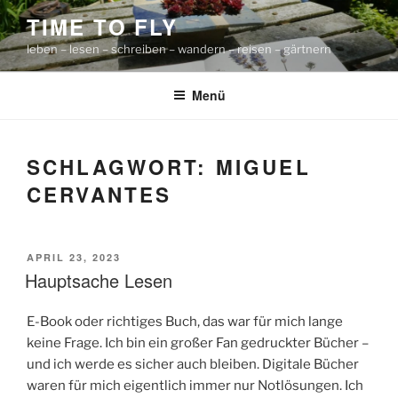
Zum
TIME TO FLY
Inhalt
leben – lesen – schreiben – wandern – reisen – gärtnern
springen
Menü
SCHLAGWORT:
MIGUEL
CERVANTES
VERÖFFENTLICHT
APRIL 23, 2023
AM
Hauptsache Lesen
E-Book oder richtiges Buch, das war für mich lange
keine Frage. Ich bin ein großer Fan gedruckter Bücher –
und ich werde es sicher auch bleiben. Digitale Bücher
waren für mich eigentlich immer nur Notlösungen. Ich