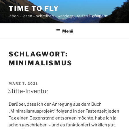
Zum
TIME TO FLY
Inhalt
leben – lesen – schreiben – wandern – reisen – gärtnern
springen
Menü
SCHLAGWORT:
MINIMALISMUS
VERÖFFENTLICHT
MÄRZ 7, 2021
AM
Stifte-Inventur
Darüber, dass ich der Anregung aus dem Buch
„Minimalismusprojekt“ folgend in der Fastenzeit jeden
Tag einen Gegenstand entsorgen möchte, habe ich ja
schon geschrieben – und es funktioniert wirklich gut.