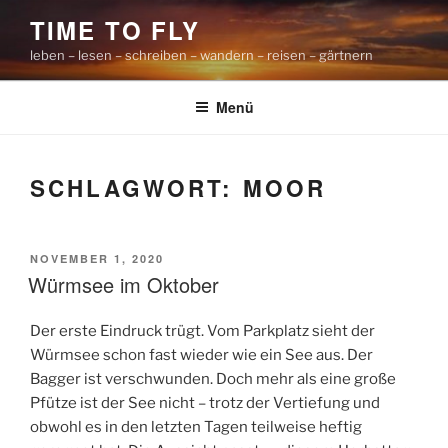
Zum
TIME TO FLY
Inhalt
leben – lesen – schreiben – wandern – reisen – gärtnern
springen
Menü
SCHLAGWORT:
MOOR
VERÖFFENTLICHT
NOVEMBER 1, 2020
AM
Würmsee im Oktober
Der erste Eindruck trügt. Vom Parkplatz sieht der
Würmsee schon fast wieder wie ein See aus. Der
Bagger ist verschwunden. Doch mehr als eine große
Pfütze ist der See nicht – trotz der Vertiefung und
obwohl es in den letzten Tagen teilweise heftig