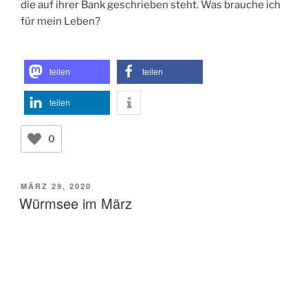
die auf ihrer Bank geschrieben steht. Was brauche ich
für mein Leben?
teilen
teilen
teilen
0
VERÖFFENTLICHT
MÄRZ 29, 2020
AM
Würmsee im März