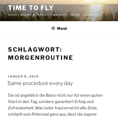
Zum
TIME TO FLY
Inhalt
leben – lesen – schreiben – wandern – reisen – gärtnern
springen
Menü
SCHLAGWORT:
MORGENROUTINE
VERÖFFENTLICHT
JANUAR 8, 2019
AM
Same procedure every day
Sie ist angeblich die Basis nicht nur für einen guten
Start in den Tag, sondern garantiert Erfolg und
Zufriedenheit. Man (oder frau) erreicht alle Ziele,
schöpft sein Potenzial ganz aus, lässt die eigene