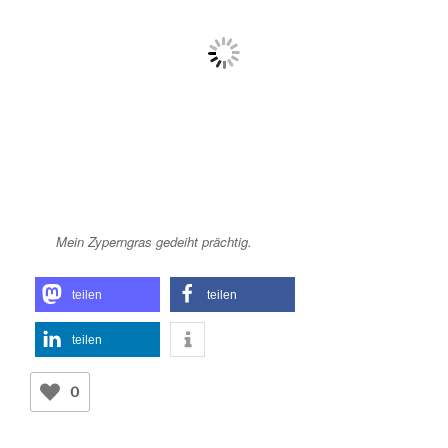
Mein Zyperngras gedeiht prächtig.
teilen
teilen
teilen
0