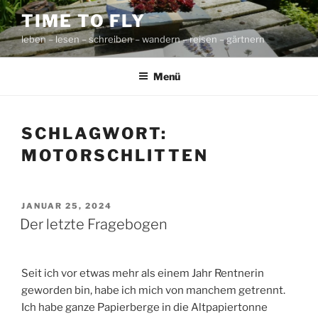
Zum
TIME TO FLY
Inhalt
leben – lesen – schreiben – wandern – reisen – gärtnern
springen
Menü
SCHLAGWORT:
MOTORSCHLITTEN
VERÖFFENTLICHT
JANUAR 25, 2024
AM
Der letzte Fragebogen
Seit ich vor etwas mehr als einem Jahr Rentnerin
geworden bin, habe ich mich von manchem getrennt.
Ich habe ganze Papierberge in die Altpapiertonne