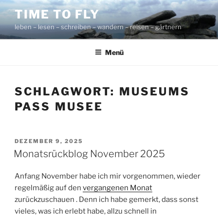
Zum
TIME TO FLY
Inhalt
leben – lesen – schreiben – wandern – reisen – gärtnern
springen
Menü
SCHLAGWORT:
MUSEUMS
PASS MUSEE
VERÖFFENTLICHT
DEZEMBER 9, 2025
AM
Monatsrückblog November 2025
Anfang November habe ich mir vorgenommen, wieder
regelmäßig auf den
vergangenen Monat
zurückzuschauen . Denn ich habe gemerkt, dass sonst
vieles, was ich erlebt habe, allzu schnell in