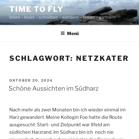
Zum
TIME TO FLY
Inhalt
leben – lesen – schreiben – wandern – reisen – gärtnern
springen
Menü
SCHLAGWORT:
NETZKATER
VERÖFFENTLICHT
OKTOBER 20, 2024
AM
Schöne Aussichten im Südharz
Nach mehr als zwei Monaten bin ich wieder einmal im
Harz gewandert. Meine Kollegin Foe hatte die Route
ausgesucht: Start- und Zielpunkt war Ilfeld am
südlichen Harzrand. Im Südharz bin ich noch nie