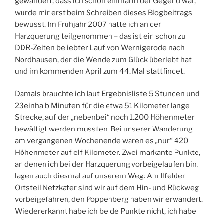
gewandert; dass ich schon einmal in der Gegend war,
wurde mir erst beim Schreiben dieses Blogbeitrags
bewusst. Im Frühjahr 2007 hatte ich an der
Harzquerung teilgenommen – das ist ein schon zu
DDR-Zeiten beliebter Lauf von Wernigerode nach
Nordhausen, der die Wende zum Glück überlebt hat
und im kommenden April zum 44. Mal stattfindet.
Damals brauchte ich laut Ergebnisliste 5 Stunden und
23einhalb Minuten für die etwa 51 Kilometer lange
Strecke, auf der „nebenbei“ noch 1.200 Höhenmeter
bewältigt werden mussten. Bei unserer Wanderung
am vergangenen Wochenende waren es „nur“ 420
Höhenmeter auf elf Kilometer. Zwei markante Punkte,
an denen ich bei der Harzquerung vorbeigelaufen bin,
lagen auch diesmal auf unserem Weg: Am Ilfelder
Ortsteil Netzkater sind wir auf dem Hin- und Rückweg
vorbeigefahren, den Poppenberg haben wir erwandert.
Wiedererkannt habe ich beide Punkte nicht, ich habe