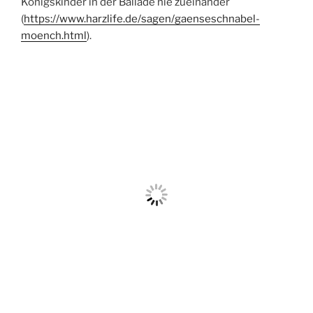
Königskinder in der Ballade nie zueinander
(
https://www.harzlife.de/sagen/gaenseschnabel-
moench.html
).